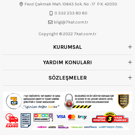
Fevzi Çakmak Mah. 10643 Sok. No : 17 P.K. 42050
0 332 233 80 80
bilgi@7kat.com.tr
Copyright © 2022 7kat.com.tr
KURUMSAL
YARDIM KONULARI
SÖZLEŞMELER