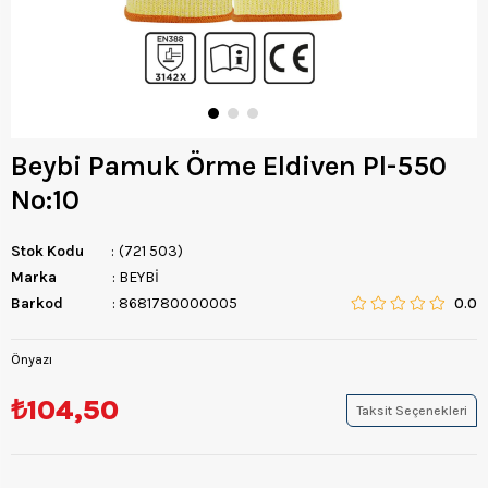
Beybi Pamuk Örme Eldiven Pl-550
No:10
Stok Kodu
(721 503)
Marka
:
BEYBİ
Barkod
:
8681780000005
0.0
Önyazı
₺104,50
Taksit Seçenekleri