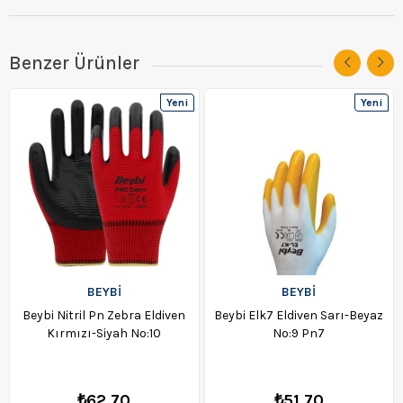
Benzer Ürünler
Yeni
Yeni
Ürün
Ürün
BEYBİ
BEYBİ
Beybi Nitril Pn Zebra Eldiven
Beybi Elk7 Eldiven Sarı-Beyaz
Kırmızı-Siyah No:10
No:9 Pn7
₺62,70
₺51,70