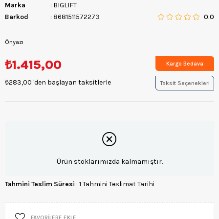
Marka
:
BIGLIFT
Barkod
:
8681511572273
0.0
Önyazı
₺1.415,00
Kargo Bedava
₺283,00
'den başlayan taksitlerle
Taksit Seçenekleri
Ürün stoklarımızda kalmamıştır.
Tahmini Teslim Süresi
:
1 Tahmini Teslimat Tarihi
FAVORILERE EKLE