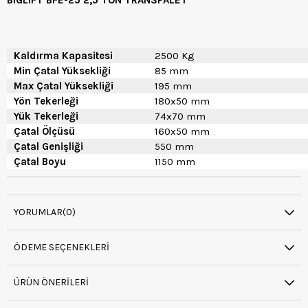
BIGLIFT BFE-25 2,5 TON TRANSPALET
Kaldırma Kapasitesi
2500 Kg
Min Çatal Yüksekliği
85 mm
Max Çatal Yüksekliği
195 mm
Yön Tekerleği
180x50 mm
Yük Tekerleği
74x70 mm
Çatal Ölçüsü
160x50 mm
Çatal Genişliği
550 mm
Çatal Boyu
1150 mm
YORUMLAR
(0)
ÖDEME SEÇENEKLERI
ÜRÜN ÖNERILERI