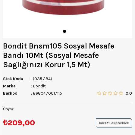
Bondit Bnsm105 Sosyal Mesafe
Bandı 10Mt (Sosyal Mesafe
Saglığınızı Korur 1,5 Mt)
Stok Kodu
(035 284)
Marka
:
Bondit
Barkod
:
8680470017115
0.0
Önyazı
₺209,00
Taksit Seçenekleri