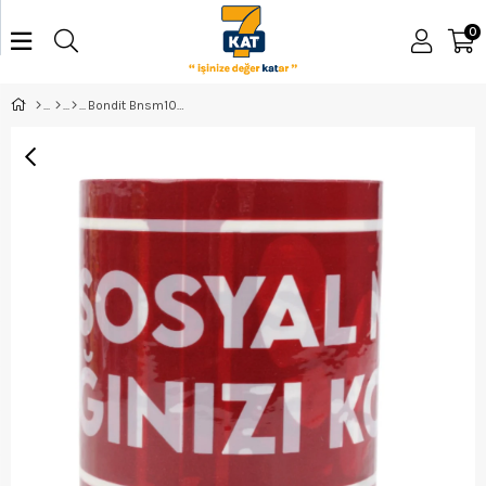
0
Bondit Bnsm105 Sosyal Mesafe Bandı 10Mt (Sosyal Mesafe Saglığınızı Korur 1,5 Mt)