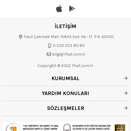
İLETİŞİM
Fevzi Çakmak Mah. 10643 Sok. No : 17 P.K. 42050
0 332 233 80 80
bilgi@7kat.com.tr
Copyright © 2022 7kat.com.tr
KURUMSAL
YARDIM KONULARI
SÖZLEŞMELER