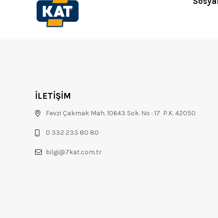
Sosya
İLETİŞİM
Fevzi Çakmak Mah. 10643 Sok. No : 17 P.K. 42050
0 332 233 80 80
bilgi@7kat.com.tr