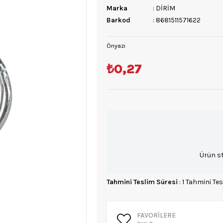
Marka
:
DİRİM
Barkod
:
8681511571622
Önyazı
₺0,27
Ürün s
Tahmini Teslim Süresi
:
1 Tahmini Tes
FAVORILERE