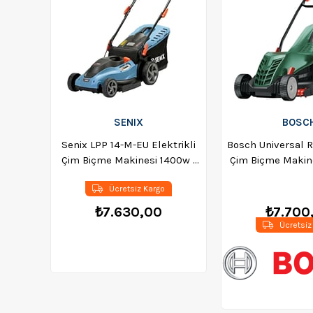
SENIX
BOSC
Senix LPP 14-M-EU Elektrikli
Bosch Universal 
Çim Biçme Makinesi 1400w -
Çim Biçme Makine
112660
06008A6
Ücretsiz Kargo
₺7.630,00
₺7.700
Ücretsiz