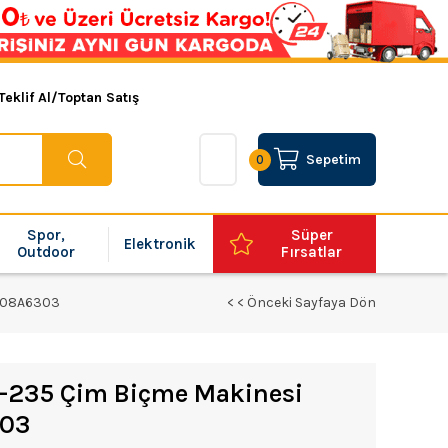
Teklif Al/Toptan Satış
Sepetim
0
Spor,
Süper
Elektronik
Outdoor
Fırsatlar
6008A6303
< < Önceki Sayfaya Dön
2-235 Çim Biçme Makinesi
303