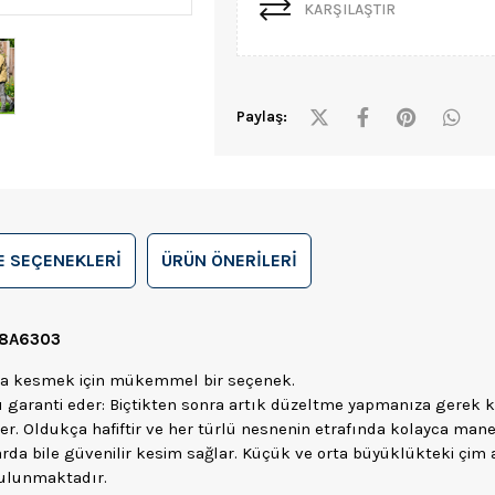
KARŞILAŞTIR
Paylaş:
 SEÇENEKLERI
ÜRÜN ÖNERILERI
08A6303
rla kesmek için mükemmel bir seçenek.
aranti eder: Biçtikten sonra artık düzeltme yapmanıza gerek 
ser. Oldukça hafiftir ve her türlü nesnenin etrafında kolayca man
arda bile güvenilir kesim sağlar. Küçük ve orta büyüklükteki çim 
 bulunmaktadır.