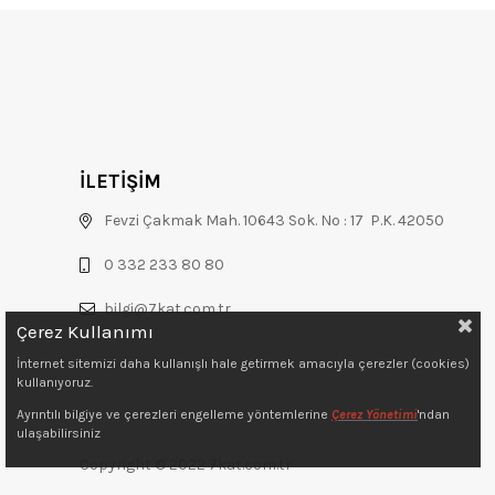
İLETİŞİM
Fevzi Çakmak Mah. 10643 Sok. No : 17 P.K. 42050
0 332 233 80 80
bilgi@7kat.com.tr
Çerez Kullanımı
İnternet sitemizi daha kullanışlı hale getirmek amacıyla çerezler (cookies)
kullanıyoruz.
Ayrıntılı bilgiye ve çerezleri engelleme yöntemlerine
Çerez Yönetimi
'ndan
ulaşabilirsiniz
Copyright © 2022 7kat.com.tr