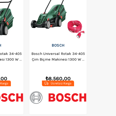
H
BOSCH
Rotak 34-405
Bosch Universal Rotak 34-405
si 1300 W -
Çim Biçme Makinesi 1300 W +
401
Evakat 3*2,5 Uzatma Kablosu
30mt
,00
₺8.560,00
 Kargo
Ücretsiz Kargo