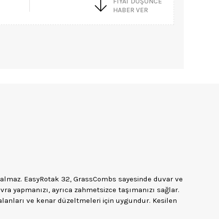
FIYAT DÜŞÜNCE
HABER VER
kalmaz. EasyRotak 32, GrassCombs sayesinde duvar ve
evra yapmanızı, ayrıca zahmetsizce taşımanızı sağlar.
alanları ve kenar düzeltmeleri için uygundur. Kesilen