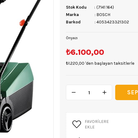
Stok Kodu
(7141 164)
Marka
:
BOSCH
Barkod
:
4053423321302
Önyazı
₺6.100,00
₺1.220,00
'den başlayan taksitlerle
FAVORILERE
EKLE