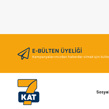
E-BÜLTEN ÜYELİĞİ
Kampanyalarımızdan haberdar olmak için bülten
Sosya