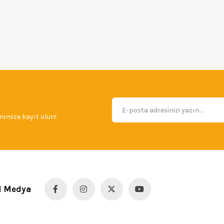
imize kayıt olun!
l Medya