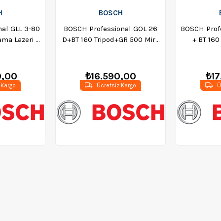
H
BOSCH
al GLL 3-80
BOSCH Professional GOL 26
BOSCH Prof
ma Lazeri -
D+BT 160 Tripod+GR 500 Mira
+ BT 160
S00
(100 Metre) Optik Nivelman -
Nivelman (H
0601068002
- 0
0,00
₺16.590,00
₺17
 Kargo
Ücretsiz Kargo
Ü