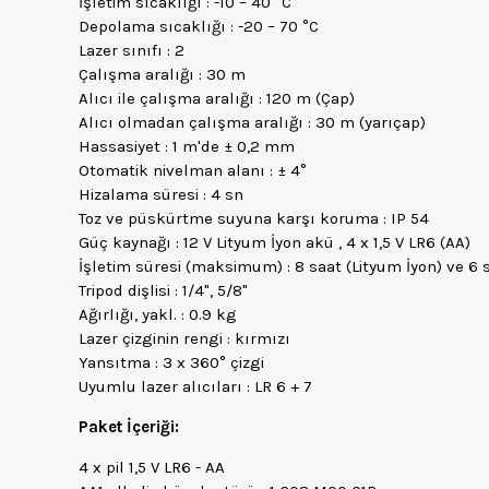
İşletim sıcaklığı : -10 – 40 °C
Depolama sıcaklığı : -20 – 70 °C
Lazer sınıfı : 2
Çalışma aralığı : 30 m
Alıcı ile çalışma aralığı : 120 m (Çap)
Alıcı olmadan çalışma aralığı : 30 m (yarıçap)
Hassasiyet : 1 m'de ± 0,2 mm
Otomatik nivelman alanı : ± 4°
Hizalama süresi : 4 sn
Toz ve püskürtme suyuna karşı koruma : IP 54
Güç kaynağı : 12 V Lityum İyon akü , 4 x 1,5 V LR6 (AA)
İşletim süresi (maksimum) : 8 saat (Lityum İyon) ve 6 
Tripod dişlisi : 1/4", 5/8"
Ağırlığı, yakl. : 0.9 kg
Lazer çizginin rengi : kırmızı
Yansıtma : 3 x 360° çizgi
Uyumlu lazer alıcıları : LR 6 + 7
Paket İçeriği:
4 x pil 1,5 V LR6 - AA