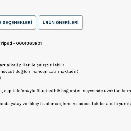
 SEÇENEKLERI
ÜRÜN ÖNERILERI
 Tripod - 0601063R01
alkali piller ile çalıştırılabilir
mevcut değildir, haricen satılmaktadır)
)
et, cep telefonuyla Bluetooth® bağlantısı sayesinde uzaktan kum
anda yatay ve dikey hizalama işlerinin sadece tek bir aletle yürü