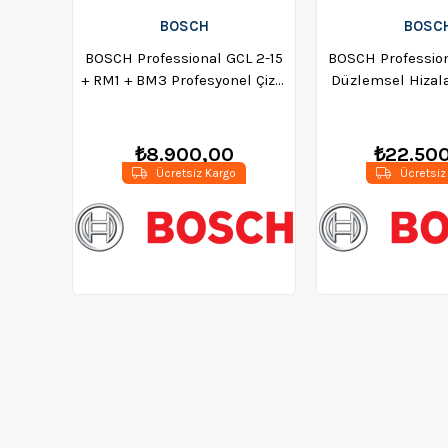
BOSCH
BOSC
BOSCH Professional GCL 2-15
BOSCH Profession
+ RM1 + BM3 Profesyonel Çizgi
Düzlemsel Hizala
Lazeri - 0601066E02
0601063
₺8.900,00
₺22.50
Ücretsiz Kargo
Ücretsiz