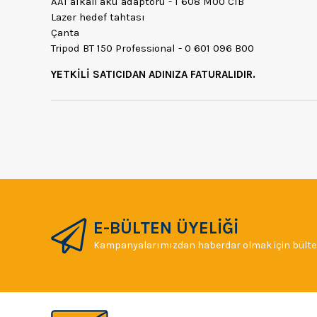
AA1 alkali akü adaptörü - 1 608 M00 C1B
Lazer hedef tahtası
Çanta
Tripod BT 150 Professional - 0 601 096 B00
YETKİLİ SATICIDAN ADINIZA FATURALIDIR.
E-BÜLTEN ÜYELİĞİ
Kampanyalarımızdan haberdar olmak için bülten