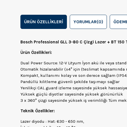
ÜRÜN ÖZELLIKLERI
YORUMLAR
(0)
ÖDEME
Bosch Professional GLL 3-80 C Çizgi Lazer + BT 150
Ürün Özellikleri:
Dual Power Source: 12-V Lityum İyon akü ile veya standart 
Otomatik hizalanabilir (±4° için (teslimat kapsamında 
Kompakt, kullanımı kolay ve son derece sağlam (IP54
Pandüllü kilitleme güvenli şekilde taşımayı sağlar
Yenilikçi CAL guard izleme sayesinde yüksek hassasiy
Yüksek güçlü diyotlar sayesinde yüksek görünürlük
3 x 360° çizgi sayesinde yüksek iş verimliliği: Tüm mek
Teknik Özellikler:
Lazer diyodu : Hat: 630 - 650 nm,