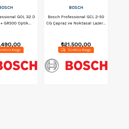
BOSCH
BOSCH
essional GOL 32 D
Bosch Professional GCL 2-50
 + GR500 Optik
CG Çapraz ve Noktasal Lazer -
izalama) (120 MT)
0601066H00
601068502
.490,00
₺21.500,00
cretsiz Kargo
Ücretsiz Kargo