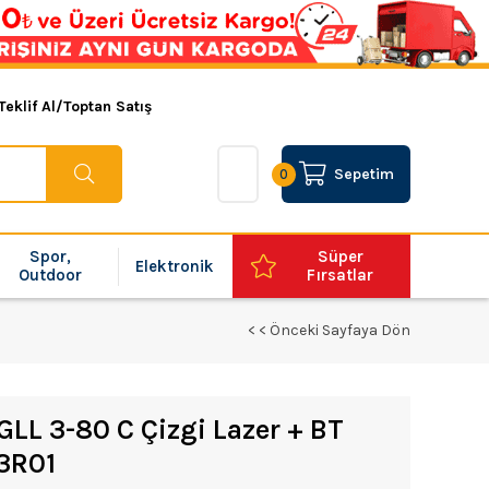
Teklif Al/Toptan Satış
Sepetim
0
Spor,
Süper
Elektronik
Outdoor
Fırsatlar
< < Önceki Sayfaya Dön
GLL 3-80 C Çizgi Lazer + BT
63R01