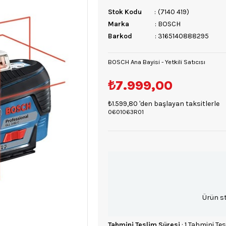
Stok Kodu
(7140 419)
Marka
:
BOSCH
Barkod
:
3165140888295
BOSCH Ana Bayisi - Yetkili Satıcısı
₺7.999,00
₺1.599,80
'den başlayan taksitlerle
0601063R01
Ürün s
Tahmini Teslim Süresi
:
1 Tahmini Tes