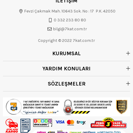
İLETİŞİM
Fevzi Çakmak Mah. 10643 Sok. No : 17 P.K. 42050
0 332 233 80 80
bilgi@7kat.com.tr
Copyright © 2022 7kat.com.tr
KURUMSAL
YARDIM KONULARI
SÖZLEŞMELER