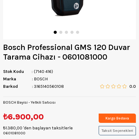
Bosch Professional GMS 120 Duvar
Tarama Cihazı - 0601081000
Stok Kodu
(7140 416)
Marka
:
BOSCH
Barkod
:
3165140560108
0.0
BOSCH Bayisi - Yetkili Satıcısı
₺6.900,00
Kargo Bedava
₺1.380,00
'den başlayan taksitlerle
Taksit Seçenekleri
0601081000