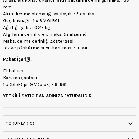
Ahşap alt konstrüksiyonlarda saptama derinliği, maks. : 38
mm
Akım kesme otomatiği, yaklaşık. : 5 dakika
Güç kaynağı : 1 x 9 V 6LR61
Ağırlığı, yakl. : 0.27 kg
Algılama derinlikleri, maks. (malzeme)
Maks. delme derinliği göstergesi
Toz ve püskürme suyu koruması : IP 54
Paket İçeriği:
El halkası
Koruma çantası
1 x (blok) pil 9 V (blok) - 6LR61
YETKİLİ SATICIDAN ADINIZA FATURALIDIR.
YORUMLAR
(0)