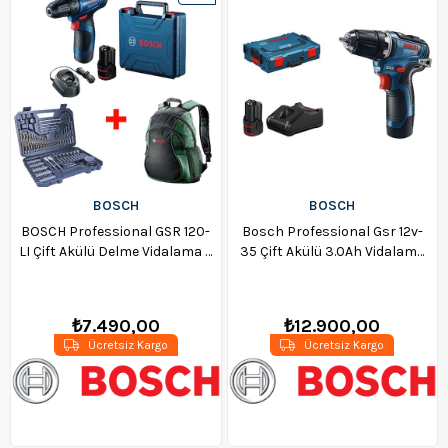
Ürün
BOSCH
BOSCH
BOSCH Professional GSR 120-
Bosch Professional Gsr 12v-
LI Çift Akülü Delme Vidalama +
35 Çift Akülü 3.0Ah Vidalama
Bosch Sırt Çantası + Bosch
Makinesi - 06019h8002
V-Line 103 Parça Karışık
Aksesuar Seti
₺7.490,00
₺12.900,00
Ücretsiz Kargo
Ücretsiz Kargo