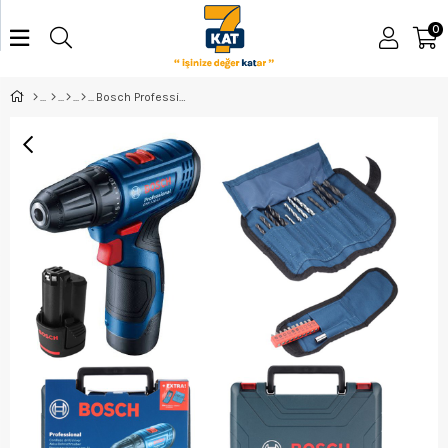
0
Bosch Professional GSR 120-LI 2.0Ah Çift Akülü Delme/Vidalama Makinesi + 23 Parça Set - 06019G8002