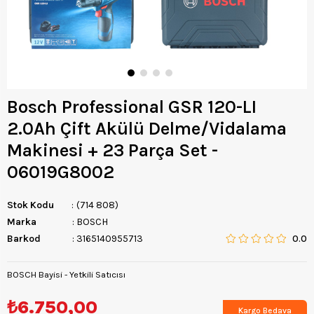
Bosch Professional GSR 120-LI
2.0Ah Çift Akülü Delme/Vidalama
Makinesi + 23 Parça Set -
06019G8002
Stok Kodu
(714 808)
Marka
:
BOSCH
Barkod
:
3165140955713
0.0
BOSCH Bayisi - Yetkili Satıcısı
₺6.750,00
Kargo Bedava