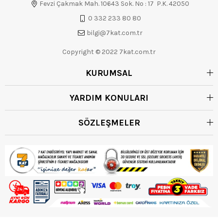
Fevzi Çakmak Mah. 10643 Sok. No : 17 P.K. 42050
0 332 233 80 80
bilgi@7kat.com.tr
Copyright © 2022 7kat.com.tr
KURUMSAL
YARDIM KONULARI
SÖZLEŞMELER