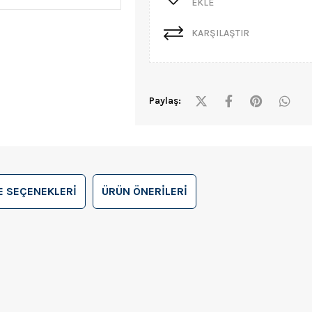
EKLE
KARŞILAŞTIR
Paylaş:
 SEÇENEKLERI
ÜRÜN ÖNERILERI
0