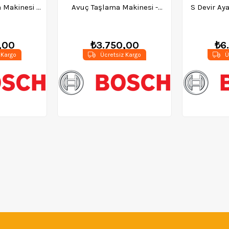
 Makinesi -
Avuç Taşlama Makinesi -
S Devir Ay
006
0601394000
900 W
06
,00
₺3.750,00
₺6
 Kargo
Ücretsiz Kargo
Ü