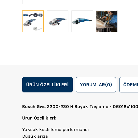
ÜRÜN ÖZELLIKLERI
YORUMLAR
(0)
ÖDEME
Bosch Gws 2200-230 H Büyük Taşlama - 06018c110
Ürün Özellikleri:
Yüksek keskileme performansı
Düşük arıza