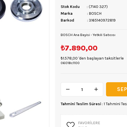
Stok Kodu
(7140 327)
Marka
:
BOSCH
Barkod
:
3165140972819
BOSCH Ana Bayisi - Yetkili Satıcısı
₺7.890,00
₺1.578,00
'den başlayan taksitlerle
06018c1100
Tahmini Teslim Süresi
:
1 Tahmini Tes
FAVORILERE