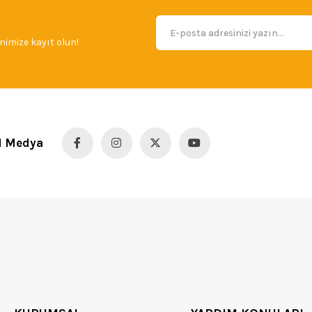
imize kayıt olun!
l Medya