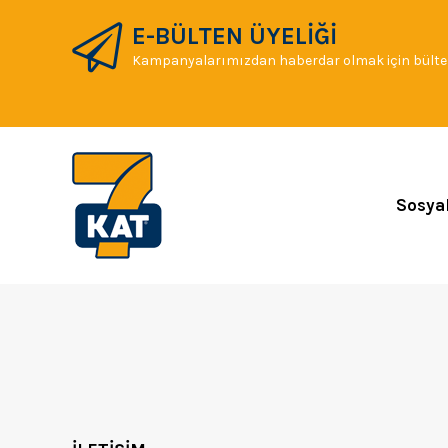
E-BÜLTEN ÜYELİĞİ
Kampanyalarımızdan haberdar olmak için bülten
Sosya