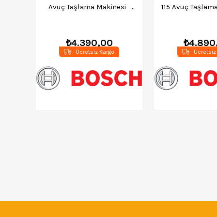
Avuç Taşlama Makinesi -
115 Avuç Taşlama
0601388106
0601396
₺4.390,00
₺4.890
Ücretsiz Kargo
Ücretsiz