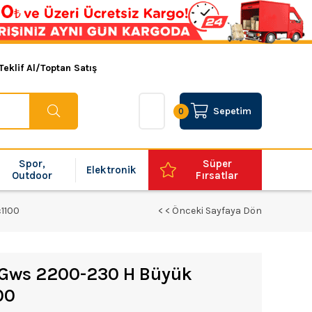
Teklif Al/Toptan Satış
Sepetim
0
Spor,
Süper
Elektronik
Outdoor
Fırsatlar
1100
< < Önceki Sayfaya Dön
l Gws 2200-230 H Büyük
00