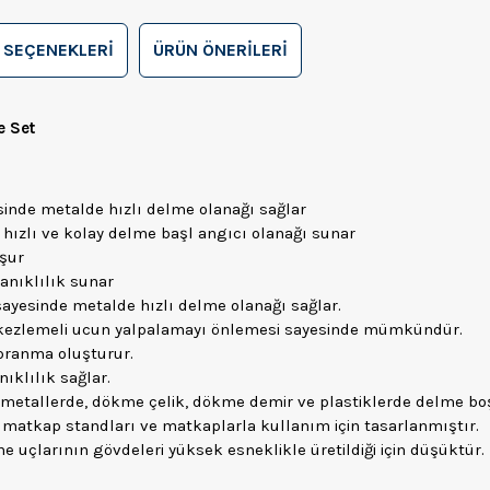
 SEÇENEKLERI
ÜRÜN ÖNERILERI
e Set
esinde metalde hızlı delme olanağı sağlar
hızlı ve kolay delme başl angıcı olanağı sunar
şur
anıklılık sunar
ayesinde metalde hızlı delme olanağı sağlar.
erkezlemeli ucun yalpalamayı önlemesi sayesinde mümkündür.
ıpranma oluşturur.
nıklılık sağlar.
 metallerde, dökme çelik, dökme demir ve plastiklerde delme boşl
ir, matkap standları ve matkaplarla kullanım için tasarlanmıştır.
me uçlarının gövdeleri yüksek esneklikle üretildiği için düşüktür.