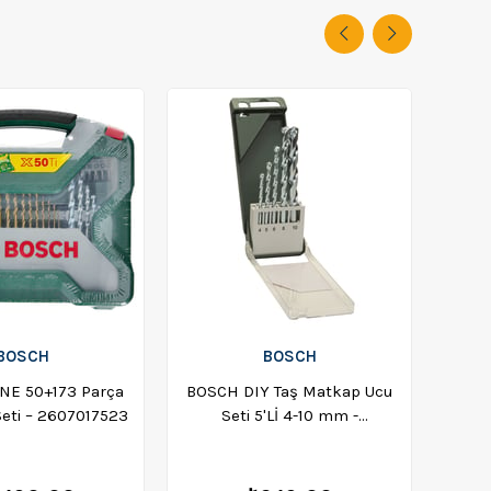
BOSCH
BOSCH
İNE 50+173 Parça
BOSCH DIY Taş Matkap Ucu
Bosc
eti – 2607017523
Seti 5'Lİ 4-10 mm -
2609255460