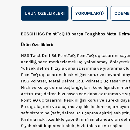
ÜRÜN ÖZELLIKLERI
YORUMLAR
(1)
ÖDEME
BOSCH HSS PointTeQ 18 parça Toughbox Metal Delm
Ürün Özellikleri:
HSS Twist Drill Bit PointTeQ, PointTeQ uç tasarımı say
Kendiliğinden merkezlemeli uç, yalpalamayı önleyerek 
Yüksek delme hızıyla daha az ısınma ve yıpranma olu
PointTeQ uç tasarımı keskinliğini korur ve devamlı day
HSS PointTeQ Metal Delme Ucu, PointTeQ uç tasarımı s
Hızlı ve kolay delme başlangıçları, kendiliğinden m
Arttırılmış delme hızı sayesinde daha az ısınma ve y
PointTeQ uç tasarımı keskinliğini korur ve sürekli daya
Bu uç, alaşımlı ve alaşımsız çelik ile demir içermeyen
şaft sistemine (şaft, delme ucu çapına eşittir) sahipt
Kırılma riski, özellikle çapı 6 mm'nin altında olan del
Siyah-oksit kaplamalı oluk, hızlı talaş atımı sağlar.