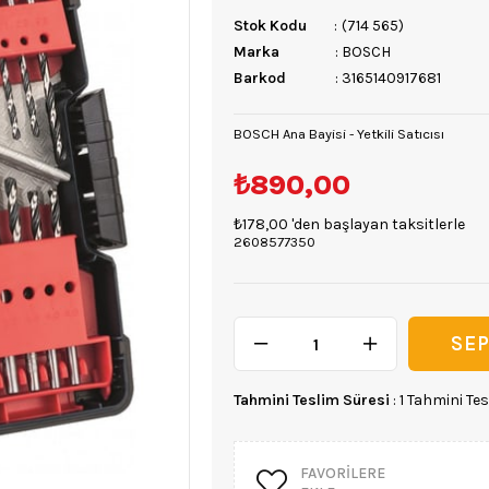
Stok Kodu
(714 565)
Marka
:
BOSCH
Barkod
:
3165140917681
BOSCH Ana Bayisi - Yetkili Satıcısı
₺890,00
₺178,00
'den başlayan taksitlerle
2608577350
Tahmini Teslim Süresi
:
1 Tahmini Tes
FAVORILERE