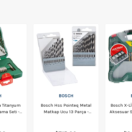
H
BOSCH
 Titanyum
Bosch Hss Pointeq Metal
Bosch X-L
ama Seti -
Matkap Ucu 13 Parça -
Aksesuar S
324
2608577349