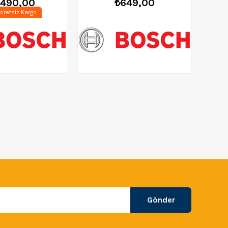
.490,00
₺649,00
cretsiz Kargo
Gönder