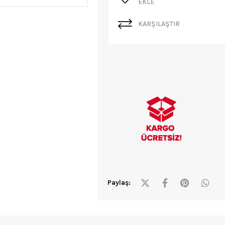
EKLE
KARŞILAŞTIR
Paylaş: