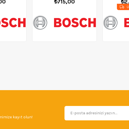
00
₺715,00
₺2
Ü
imize kayıt olun!