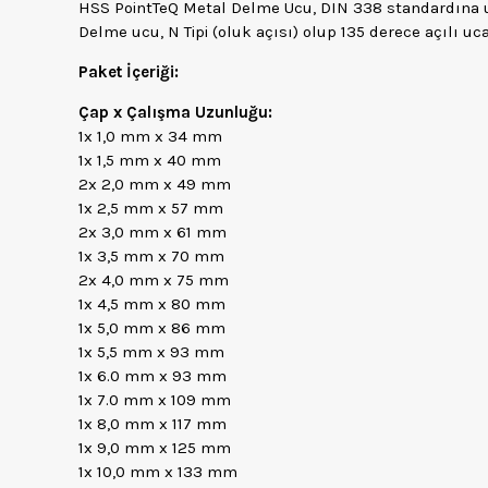
HSS PointTeQ Metal Delme Ucu, DIN 338 standardına u
Delme ucu, N Tipi (oluk açısı) olup 135 derece açılı uca
Paket İçeriği:
Çap x Çalışma Uzunluğu:
1x 1,0 mm x 34 mm
1x 1,5 mm x 40 mm
2x 2,0 mm x 49 mm
1x 2,5 mm x 57 mm
2x 3,0 mm x 61 mm
1x 3,5 mm x 70 mm
2x 4,0 mm x 75 mm
1x 4,5 mm x 80 mm
1x 5,0 mm x 86 mm
1x 5,5 mm x 93 mm
1x 6.0 mm x 93 mm
1x 7.0 mm x 109 mm
1x 8,0 mm x 117 mm
1x 9,0 mm x 125 mm
1x 10,0 mm x 133 mm