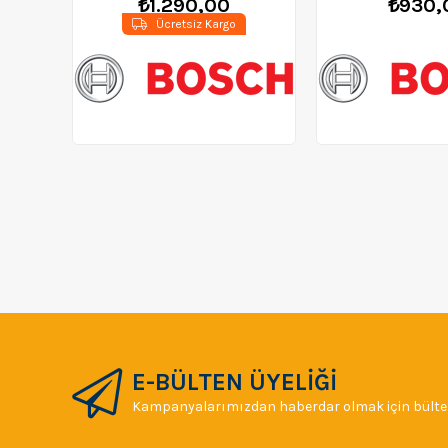
₺1.290,00
₺930,
Ücretsiz Kargo
E-BÜLTEN ÜYELİĞİ
Kampanyalarımızdan haberdar olmak için bülten