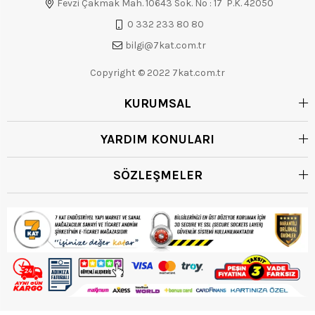
Fevzi Çakmak Mah. 10643 Sok. No : 17 P.K. 42050
0 332 233 80 80
bilgi@7kat.com.tr
Copyright © 2022 7kat.com.tr
KURUMSAL
YARDIM KONULARI
SÖZLEŞMELER