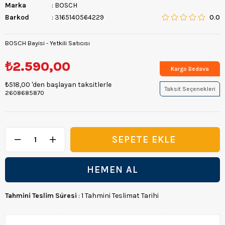
Marka
:
BOSCH
Barkod
:
3165140564229
0.0
BOSCH Bayisi - Yetkili Satıcısı
₺2.590,00
Kargo Bedava
₺518,00
'den başlayan taksitlerle
Taksit Seçenekleri
2608685870
Tahmini Teslim Süresi
:
1 Tahmini Teslimat Tarihi