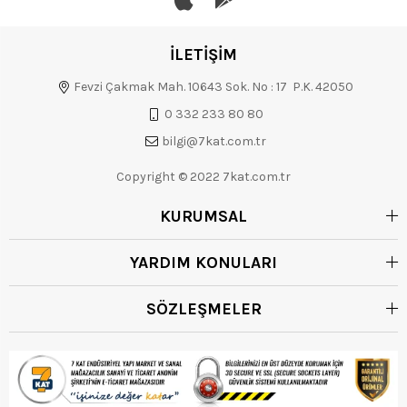
İLETİŞİM
Fevzi Çakmak Mah. 10643 Sok. No : 17 P.K. 42050
0 332 233 80 80
bilgi@7kat.com.tr
Copyright © 2022 7kat.com.tr
KURUMSAL
YARDIM KONULARI
SÖZLEŞMELER