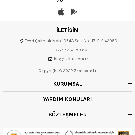
İLETİŞİM
Fevzi Çakmak Mah. 10643 Sok. No : 17 P.K. 42050
0 332 233 80 80
bilgi@7kat.com.tr
Copyright © 2022 7kat.com.tr
KURUMSAL
YARDIM KONULARI
SÖZLEŞMELER