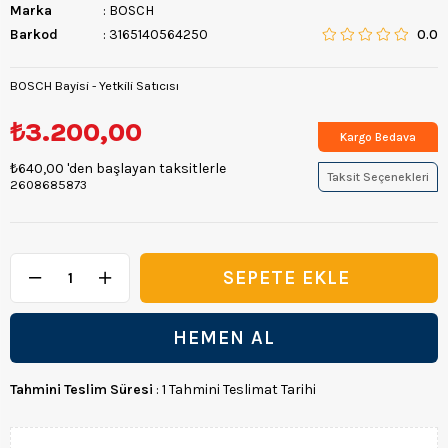
Marka
:
BOSCH
Barkod
:
3165140564250
0.0
BOSCH Bayisi - Yetkili Satıcısı
₺3.200,00
Kargo Bedava
₺640,00
'den başlayan taksitlerle
Taksit Seçenekleri
2608685873
Tahmini Teslim Süresi
:
1 Tahmini Teslimat Tarihi