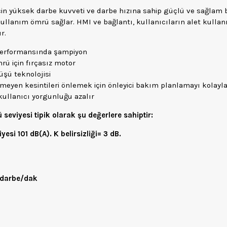
çin yüksek darbe kuvveti ve darbe hızına sahip güçlü ve sağlam bi
kullanım ömrü sağlar. HMI ve bağlantı, kullanıcıların alet kulla
r.
 performansında şampiyon
ü için fırçasız motor
üşü teknolojisi
eyen kesintileri önlemek için önleyici bakım planlamayı kolayla
kullanıcı yorgunluğu azalır
ü seviyesi tipik olarak şu değerlere sahiptir:
si 101 dB(A). K belirsizliği= 3 dB.
0 darbe/dak