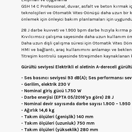
GSH 14 C Professional, duvar, asfalt ve beton kırmak i
teknolojileri ve Otomatik Vites-Dönüşü daha uzun bir 
önlemek için önleyici bakım planlamaları için uygundu
28 J darbe kuvveti ve 1.900 bpm darbe hızıyla kırma
Kıvılcımsız çalışma sayesinde daha uzun kullanım ömr
Daha uzun dişli çalışma süresi için Otomatik Vites Dön
HMI ve bağlantı, araç kullanımını anlamayı ve beklenm
Titreşim kontrolü sayesinde titreşimden kaynaklanan 
Gürültü seviyesi Elektrikli el aletinin A-dereceli gürült
- Ses basıncı seviyesi 93 dB(A); Ses performansı seviye
- Gerilim, elektrik 230 V
- Nominal giriş gücü 1.750 W
- Darbe enerjisi (EPTA 05/2016'ya göre) 28 J
- Nominal devir sayısında darbe sayısı 1.900 – 1.95
- Ağırlık 14,6 kg
- Takım ölçüleri (genişlik) 140 mm
- Takım ölçüleri (uzunluk) 750 mm
- Takım ölçüleri (yükseklik) 280 mm