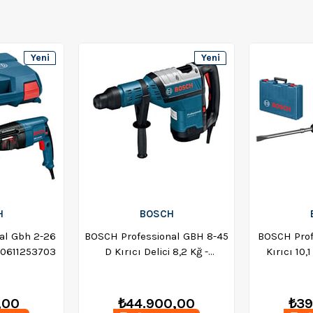
Yeni
Yeni
Ürün
Ürün
H
BOSCH
al Gbh 2-26
BOSCH Professional GBH 8-45
BOSCH Prof
- 0611253703
D Kırıcı Delici 8,2 Kğ -
Kırıcı 10,
0611265100
,00
₺44.900,00
₺39