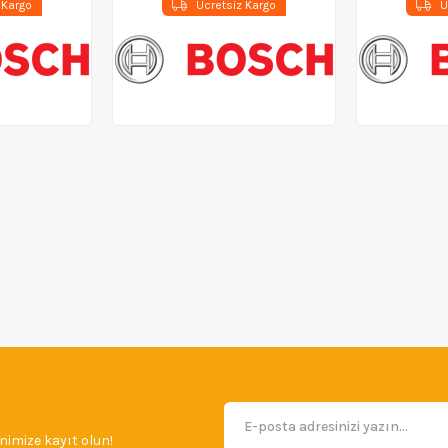
 Kargo
Ücretsiz Kargo
Ü
imize kayıt olun!