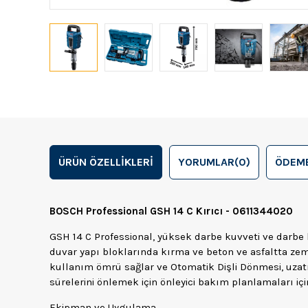
ÜRÜN ÖZELLIKLERI
YORUMLAR
(0)
ÖDEME
BOSCH Professional GSH 14 C Kırıcı - 0611344020
GSH 14 C Professional, yüksek darbe kuvveti ve darbe 
duvar yapı bloklarında kırma ve beton ve asfaltta zemin
kullanım ömrü sağlar ve Otomatik Dişli Dönmesi, uzatıl
sürelerini önlemek için önleyici bakım planlamaları iç
Ekipman ve Uygulama