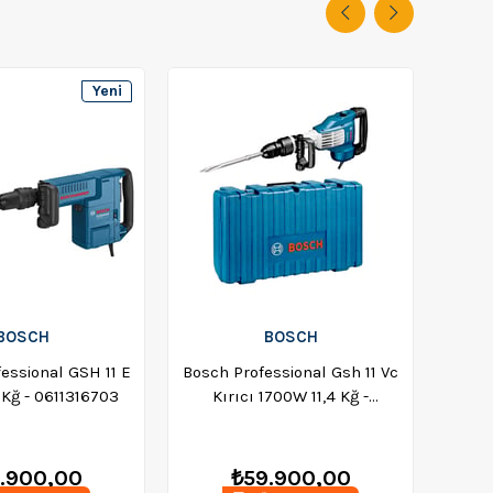
Yeni
Ürün
BOSCH
BOSCH
essional GSH 11 E
Bosch Professional Gsh 11 Vc
Einh
1 Kğ - 0611316703
Kırıcı 1700W 11,4 Kğ -
160
0611336000
.900,00
₺59.900,00