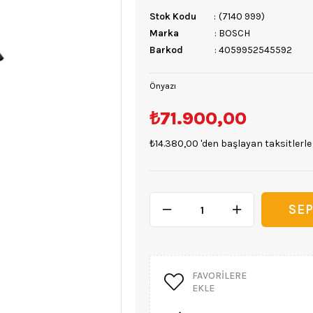
Stok Kodu
(7140 999)
Marka
:
BOSCH
Barkod
:
4059952545592
Önyazı
₺71.900,00
₺14.380,00
'den başlayan taksitlerle
FAVORILERE
EKLE