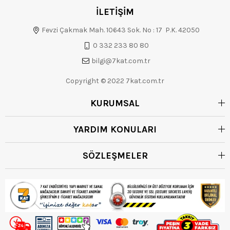
İLETİŞİM
Fevzi Çakmak Mah. 10643 Sok. No : 17 P.K. 42050
0 332 233 80 80
bilgi@7kat.com.tr
Copyright © 2022 7kat.com.tr
KURUMSAL
YARDIM KONULARI
SÖZLEŞMELER