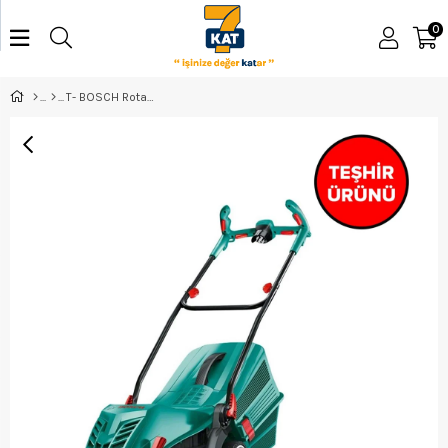
0
T- BOSCH Rotak 370 Er Çim Biçme Makinesi - 06008a6204920