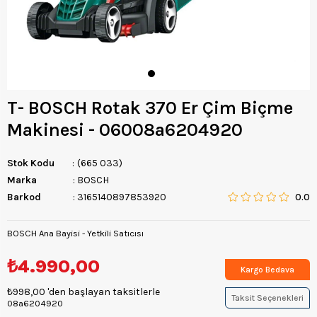
T- BOSCH Rotak 370 Er Çim Biçme
Makinesi - 06008a6204920
Stok Kodu
(665 033)
Marka
:
BOSCH
Barkod
:
3165140897853920
0.0
BOSCH Ana Bayisi - Yetkili Satıcısı
₺4.990,00
Kargo Bedava
₺998,00
'den başlayan taksitlerle
Taksit Seçenekleri
08a6204920