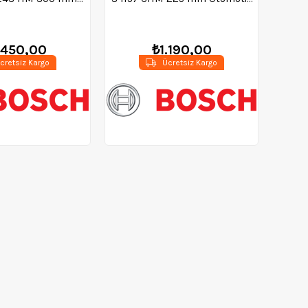
ton Kesim (Tekli) -
Çelik Kesim (Tekli) -
08900417
2608900380
.450,00
₺1.190,00
cretsiz Kargo
Ücretsiz Kargo