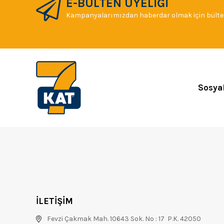
E-BÜLTEN ÜYELİĞİ
Kampanyalarımızdan haberdar olmak için bülten
Sosya
İLETİŞİM
Fevzi Çakmak Mah. 10643 Sok. No : 17 P.K. 42050