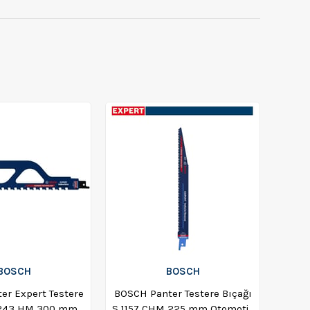
BOSCH
BOSCH
er Expert Testere
BOSCH Panter Testere Bıçağı
 1243 HM 300 mm
S 1157 CHM 225 mm Otomotiv