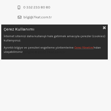
0 332 233 80 80
bilgi@7kat.com.tr
Çerez Kullanımı
İnternet sitemizi daha kullanışlı hale getirmek amacıyla çerezler (cookies)
kullanıyoruz.
Ayrıntılı bilgiye ve çerezleri engelleme yöntemlerine
Çerez Yönetimi
'ndan
Copyright © 2022 7kat.com.tr
ulaşabilirsiniz