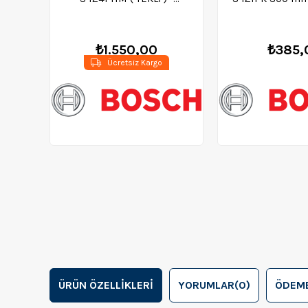
2608650972
Buz Kesim (T
2608652
₺1.550,00
₺385,
Ücretsiz Kargo
ÜRÜN ÖZELLIKLERI
YORUMLAR
(0)
ÖDEME