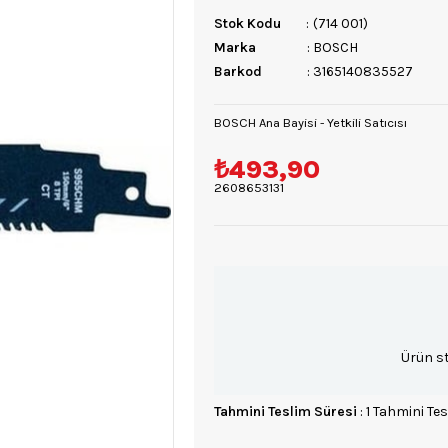
Stok Kodu
(714 001)
Marka
:
BOSCH
Barkod
:
3165140835527
BOSCH Ana Bayisi - Yetkili Satıcısı
₺493,90
2608653131
Ürün s
Tahmini Teslim Süresi
:
1 Tahmini Tes