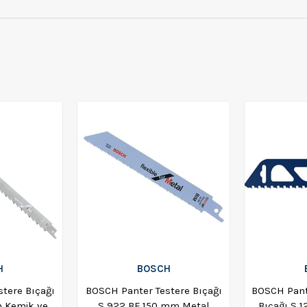
H
BOSCH
tere Bıçağı
BOSCH Panter Testere Bıçağı
BOSCH Pant
m Kemik ve
S 922 BF 150 mm Metal
Bıçağı S