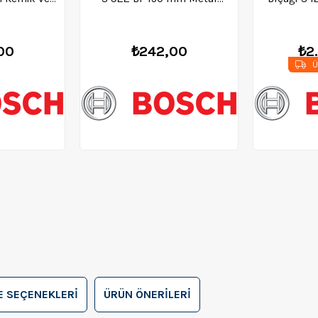
ekli) -
Kesim (Tekli) - 2608657550
Tuğla,Gaz Be
900
26
00
₺242,00
₺2
Ü
 SEÇENEKLERI
ÜRÜN ÖNERILERI