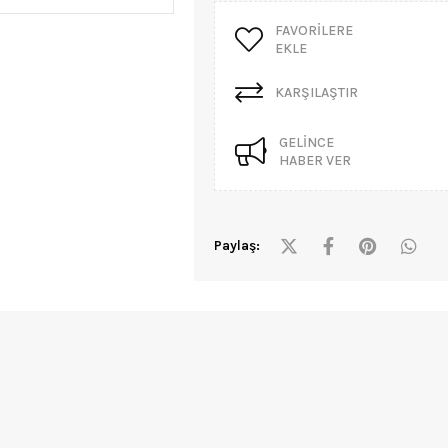
FAVORILERE
EKLE
KARŞILAŞTIR
GELINCE
HABER VER
Paylaş: