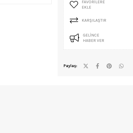
FAVORILERE
EKLE
KARŞILAŞTIR
GELINCE
HABER VER
Paylaş: