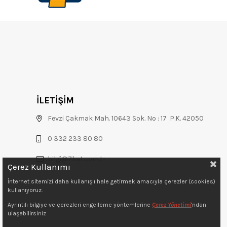
İLETİŞİM
Fevzi Çakmak Mah. 10643 Sok. No : 17 P.K. 42050
0 332 233 80 80
bilgi@7kat.com.tr
Çerez Kullanımı
İnternet sitemizi daha kullanışlı hale getirmek amacıyla çerezler (cookies)
kullanıyoruz.
Ayrıntılı bilgiye ve çerezleri engelleme yöntemlerine
Çerez Yönetimi
'ndan
ulaşabilirsiniz