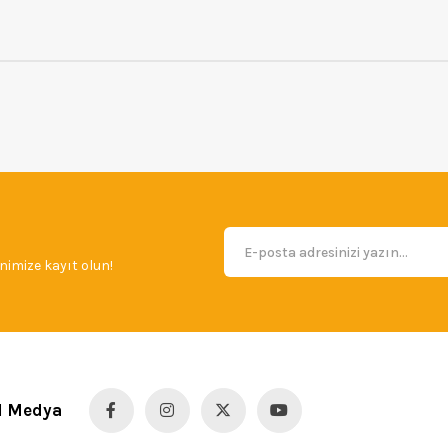
imize kayıt olun!
l Medya