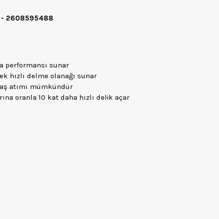
m - 2608595488
ma performansı sunar
ek hızlı delme olanağı sunar
 talaş atımı mümkündür
ına oranla 10 kat daha hızlı delik açar