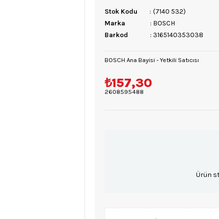
Stok Kodu
(7140 532)
Marka
:
BOSCH
Barkod
:
3165140353038
BOSCH Ana Bayisi - Yetkili Satıcısı
₺157,30
2608595488
Ürün s