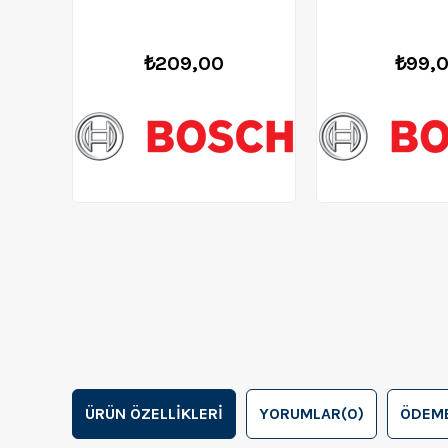
₺209,00
₺99,
ÜRÜN ÖZELLIKLERI
YORUMLAR
(0)
ÖDEME