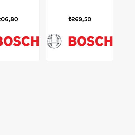
mm - 2608595487
Ucu 24*152mm - 2608595493
206,80
₺269,50