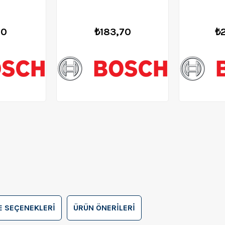
Ucu 12*152mm - 2608595484
Ucu 16*152
00
₺183,70
₺
 SEÇENEKLERI
ÜRÜN ÖNERILERI