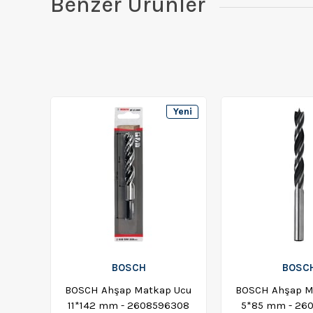
Benzer Ürünler
Yeni
Ürün
BOSCH
BOSC
BOSCH Ahşap Matkap Ucu
BOSCH Ahşap M
11*142 mm - 2608596308
5*85 mm - 26