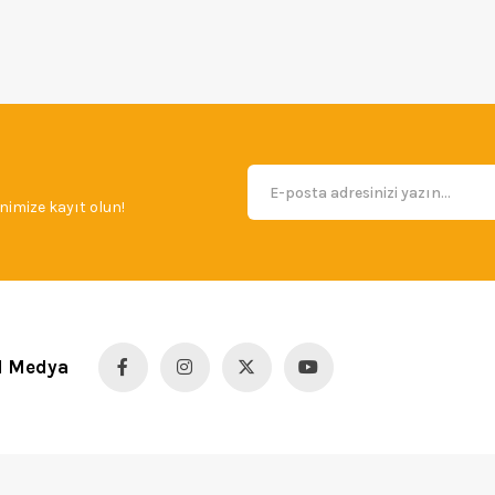
imize kayıt olun!
l Medya