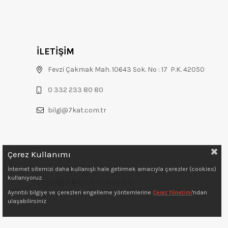
İLETİŞİM
Fevzi Çakmak Mah. 10643 Sok. No : 17 P.K. 42050
0 332 233 80 80
bilgi@7kat.com.tr
Çerez Kullanımı
İnternet sitemizi daha kullanışlı hale getirmek amacıyla çerezler (cookies)
kullanıyoruz.
Copyright © 2022 7kat.com.tr
Ayrıntılı bilgiye ve çerezleri engelleme yöntemlerine
Çerez Yönetimi
'ndan
ulaşabilirsiniz