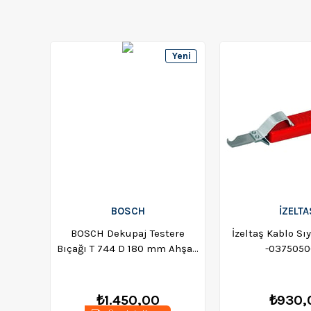
Yeni
Ürün
BOSCH
İZELTA
BOSCH Dekupaj Testere
İzeltaş Kablo Sı
Bıçağı T 744 D 180 mm Ahşap
-037505
Kesim (3'lü) - 2608663314
₺1.450,00
₺930,