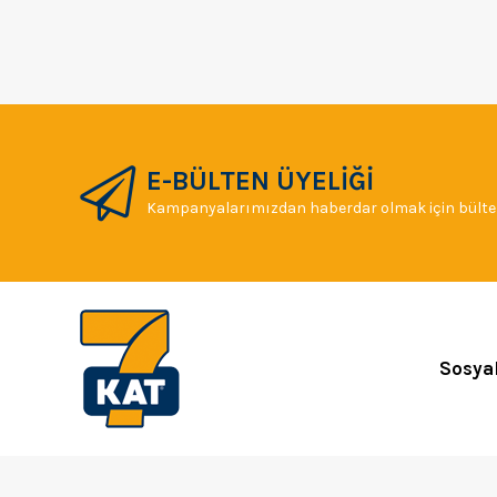
E-BÜLTEN ÜYELİĞİ
Kampanyalarımızdan haberdar olmak için bülten
Sosya