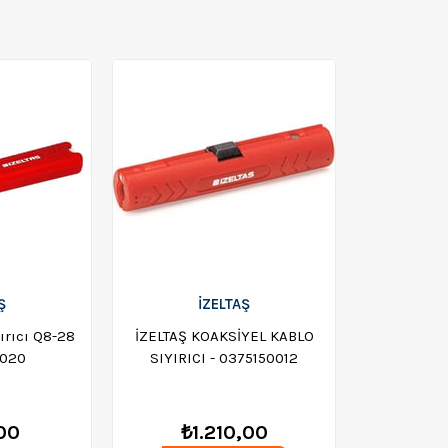
Ş
İZELTAŞ
yırıcı Q8-28
İZELTAŞ KOAKSİYEL KABLO
0020
SIYIRICI - 0375150012
00
₺1.210,00