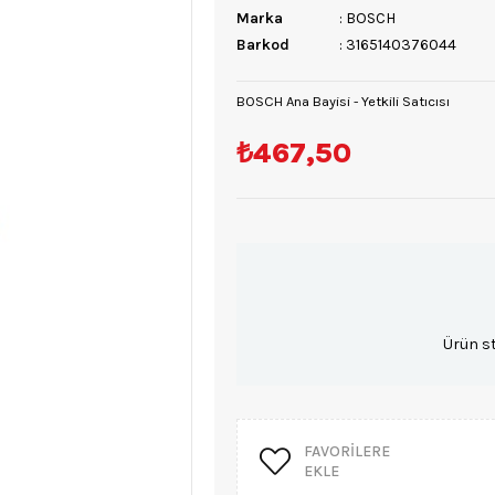
Marka
:
BOSCH
Barkod
:
3165140376044
BOSCH Ana Bayisi - Yetkili Satıcısı
₺467,50
Ürün s
FAVORILERE
EKLE