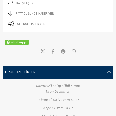
KARŞILAŞTIR
FIYAT DÜŞÜNCE HABER VER
GELINCE HABER VER
WhatsApp
ÜRÜN ÖZELLIKLERI
Galvanizli Kalıp Kilidi 4 mm
Ürün Özellikleri
Taban: 4*105*70 mm ST 37
Köprü: 3 mm ST 37