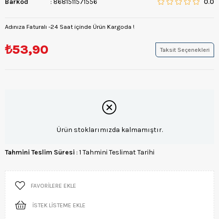
Barkod
:
8681511571556
0.0
Adınıza Faturalı -24 Saat içinde Ürün Kargoda !
₺53,90
Taksit Seçenekleri
Ürün stoklarımızda kalmamıştır.
Tahmini Teslim Süresi
:
1 Tahmini Teslimat Tarihi
FAVORILERE EKLE
İSTEK LISTEME EKLE