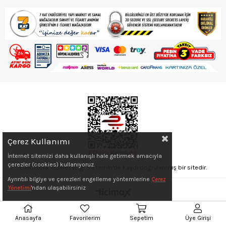
Çerez Kullanımı
İnternet sitemizi daha kullanışlı hale getirmek amacıyla
çerezler (cookies) kullanıyoruz.
Elektronik Ticaret Bilgi Sistemin'de kaydı doğrulanmış bir sitedir.
Ayrıntılı bilgiye ve çerezleri engelleme yöntemlerine
Çerez
Yönetimi
'ndan ulaşabilirsiniz
Anasayfa
Favorilerim
Sepetim
Üye Girişi