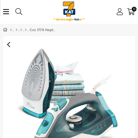
0
Cvs 1779 Neptün Buharlı Ütü ELK-02870