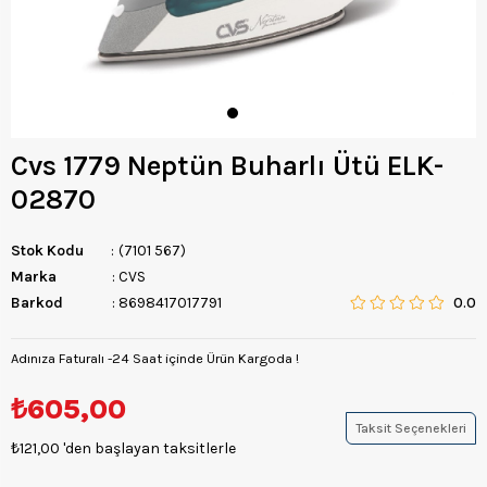
Cvs 1779 Neptün Buharlı Ütü ELK-
02870
Stok Kodu
(7101 567)
Marka
:
CVS
Barkod
:
8698417017791
0.0
Adınıza Faturalı -24 Saat içinde Ürün Kargoda !
₺605,00
Taksit Seçenekleri
₺121,00
'den başlayan taksitlerle