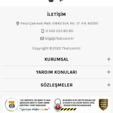
İLETİŞİM
Fevzi Çakmak Mah. 10643 Sok. No : 17 P.K. 42050
0 332 233 80 80
bilgi@7kat.com.tr
Copyright © 2022 7kat.com.tr
KURUMSAL
YARDIM KONULARI
SÖZLEŞMELER