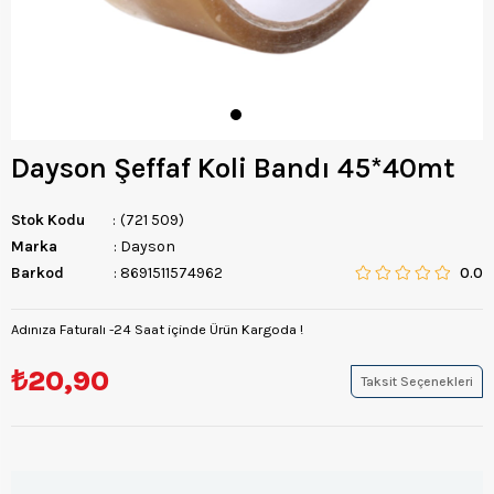
Dayson Şeffaf Koli Bandı 45*40mt
Stok Kodu
(721 509)
Marka
:
Dayson
Barkod
:
8691511574962
0.0
Adınıza Faturalı -24 Saat içinde Ürün Kargoda !
₺20,90
Taksit Seçenekleri