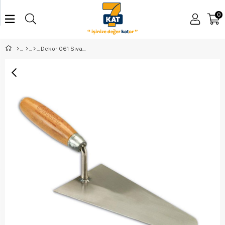
0
Dekor 061 Sıva Malası Ahşap Saplı 20 Cm.