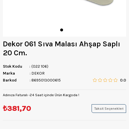
Dekor 061 Sıva Malası Ahşap Saplı
20 Cm.
Stok Kodu
(022 106)
Marka
:
DEKOR
Barkod
:
8695013000615
0.0
Adınıza Faturalı -24 Saat içinde Ürün Kargoda !
₺381,70
Taksit Seçenekleri