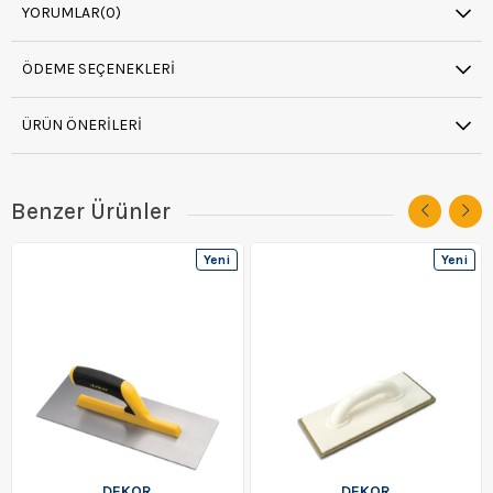
YORUMLAR
(0)
ÖDEME SEÇENEKLERI
ÜRÜN ÖNERILERI
Benzer Ürünler
Yeni
Yeni
Ürün
Ürün
DEKOR
DEKOR