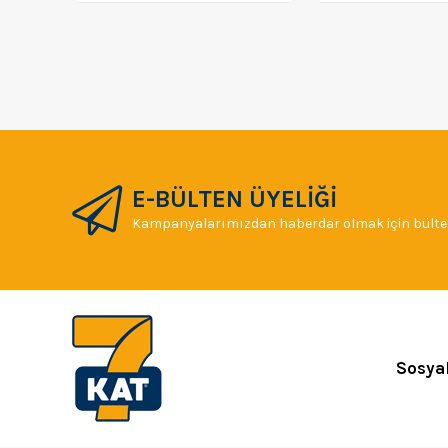
E-BÜLTEN ÜYELİĞİ
Kampanyalarımızdan haberdar olmak için bülten
Sosya