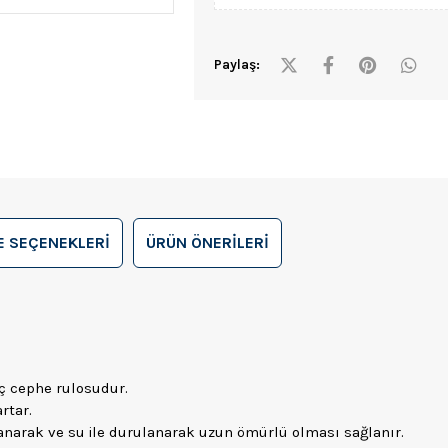
Paylaş:
 SEÇENEKLERI
ÜRÜN ÖNERILERI
 iç cephe rulosudur.
rtar.
anarak ve su ile durulanarak uzun ömürlü olması sağlanır.