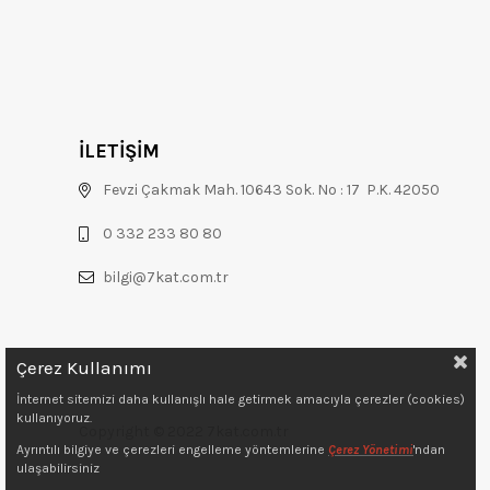
İLETİŞİM
Fevzi Çakmak Mah. 10643 Sok. No : 17 P.K. 42050
0 332 233 80 80
bilgi@7kat.com.tr
Çerez Kullanımı
İnternet sitemizi daha kullanışlı hale getirmek amacıyla çerezler (cookies)
kullanıyoruz.
Copyright © 2022 7kat.com.tr
Ayrıntılı bilgiye ve çerezleri engelleme yöntemlerine
Çerez Yönetimi
'ndan
ulaşabilirsiniz