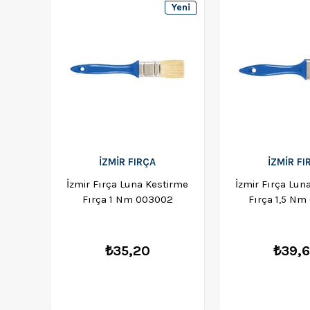
Yeni
Ürün
İZMİR FIRÇA
İZMİR FI
İzmir Fırça Luna Kestirme
İzmir Fırça Lun
Fırça 1 Nm 003002
Fırça 1,5 Nm
₺35,20
₺39,