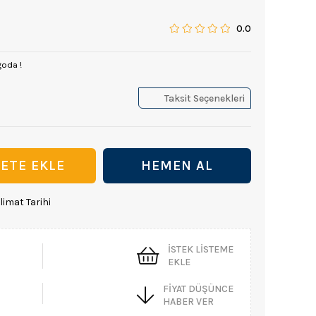
0.0
goda !
Taksit Seçenekleri
limat Tarihi
İSTEK LISTEME
EKLE
FIYAT DÜŞÜNCE
HABER VER