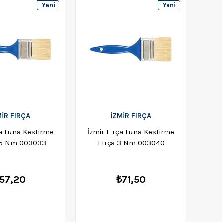
Yeni
Yeni
Ürün
Ürün
MİR FIRÇA
İZMİR FIRÇA
ça Luna Kestirme
İzmir Fırça Luna Kestirme
İzm
2,5 Nm 003033
Fırça 3 Nm 003040
57,20
₺71,50