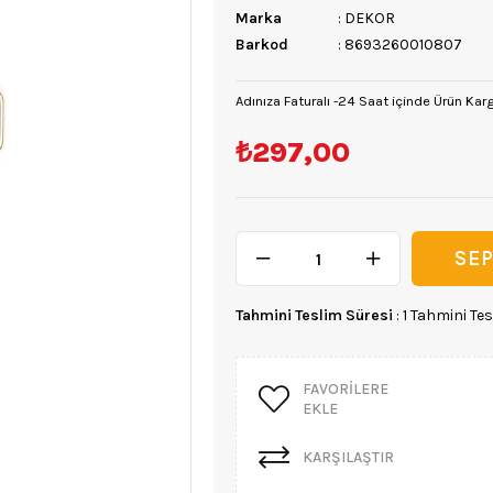
Marka
:
DEKOR
Barkod
:
8693260010807
Adınıza Faturalı -24 Saat içinde Ürün Kar
₺297,00
Tahmini Teslim Süresi
:
1 Tahmini Tes
FAVORILERE
EKLE
KARŞILAŞTIR