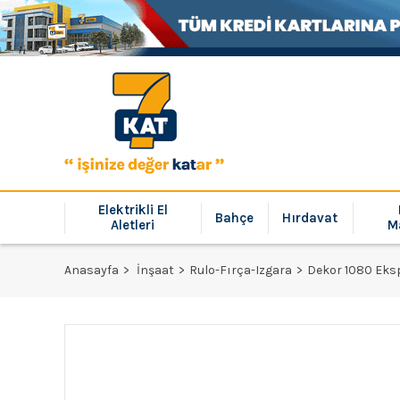
Elektrikli El
Bahçe
Hırdavat
Aletleri
M
Anasayfa
İnşaat
Rulo-Fırça-Izgara
Dekor 1080 Eks