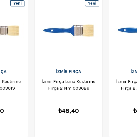
Yeni
Yeni
Ürün
Ürün
RÇA
İZMİR FIRÇA
İZ
a Kestirme
İzmir Fırça Luna Kestirme
İzmir Fır
 003019
Fırça 2 Nm 003026
Fırça 
60
₺48,40
₺