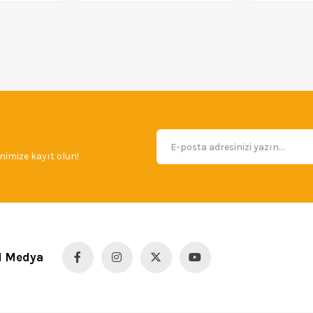
imize kayıt olun!
l Medya