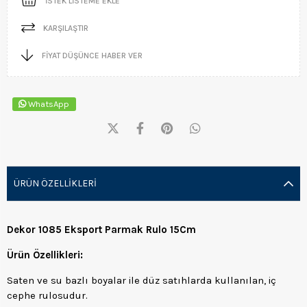
İSTEK LISTEME EKLE
KARŞILAŞTIR
FIYAT DÜŞÜNCE HABER VER
WhatsApp
ÜRÜN ÖZELLIKLERI
Dekor 1085 Eksport Parmak Rulo 15Cm
Ürün Özellikleri:
Saten ve su bazlı boyalar ile düz satıhlarda kullanılan, iç
cephe rulosudur.