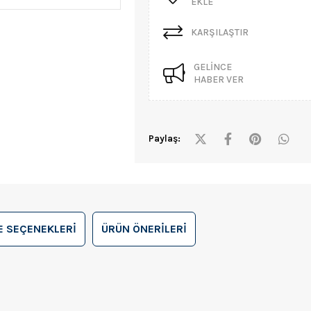
EKLE
KARŞILAŞTIR
GELINCE
HABER VER
Paylaş:
 SEÇENEKLERI
ÜRÜN ÖNERILERI