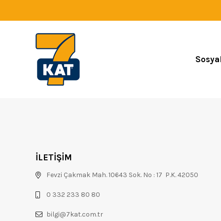
Sosya
İLETİŞİM
Fevzi Çakmak Mah. 10643 Sok. No : 17 P.K. 42050
0 332 233 80 80
bilgi@7kat.com.tr