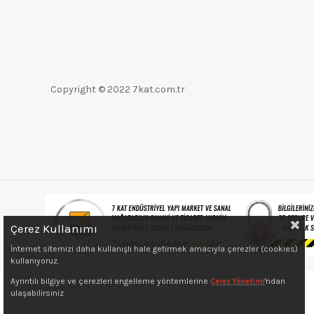
Copyright © 2022 7kat.com.tr
Çerez Kullanımı
İnternet sitemizi daha kullanışlı hale getirmek amacıyla çerezler (cookies)
kullanıyoruz.
Ayrıntılı bilgiye ve çerezleri engelleme yöntemlerine
Çerez Yönetimi
'ndan
ulaşabilirsiniz