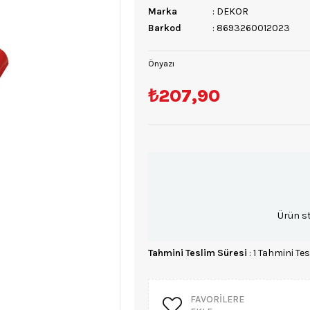
Marka
:
DEKOR
Barkod
:
8693260012023
Önyazı
₺207,90
Ürün s
Tahmini Teslim Süresi
:
1 Tahmini Tes
FAVORILERE