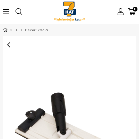
0
Dekor 1207 Zımpara Mala Oynar Baş