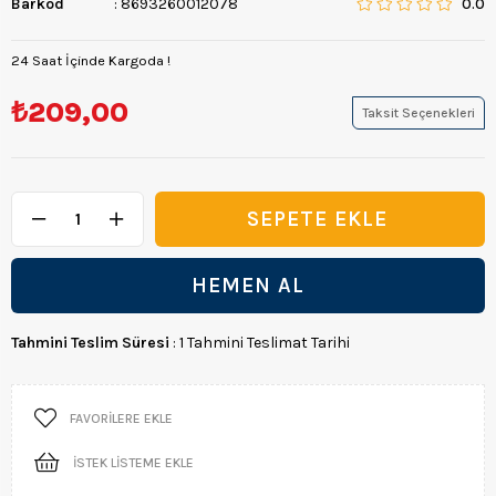
Barkod
:
8693260012078
0.0
24 Saat İçinde Kargoda !
₺209,00
Taksit Seçenekleri
Tahmini Teslim Süresi
:
1 Tahmini Teslimat Tarihi
FAVORILERE EKLE
İSTEK LISTEME EKLE