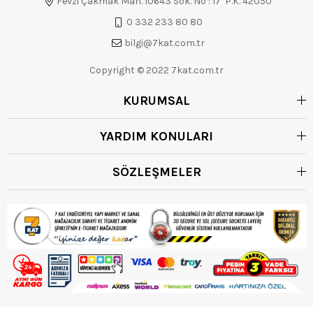
Fevzi Çakmak Mah. 10643 Sok. No : 17 P.K. 42050
0 332 233 80 80
bilgi@7kat.com.tr
Copyright © 2022 7kat.com.tr
KURUMSAL
YARDIM KONULARI
SÖZLEŞMELER