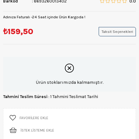
Barkod
:
8693260013402
0.0
Adınıza Faturalı -24 Saat içinde Ürün Kargoda !
₺159,50
Taksit Seçenekleri
Ürün stoklarımızda kalmamıştır.
Tahmini Teslim Süresi
:
1 Tahmini Teslimat Tarihi
FAVORILERE EKLE
İSTEK LISTEME EKLE