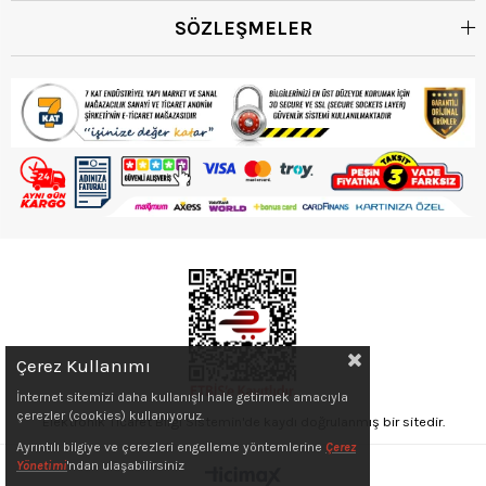
SÖZLEŞMELER
Çerez Kullanımı
İnternet sitemizi daha kullanışlı hale getirmek amacıyla
çerezler (cookies) kullanıyoruz.
Elektronik Ticaret Bilgi Sistemin'de kaydı doğrulanmış bir sitedir.
Ayrıntılı bilgiye ve çerezleri engelleme yöntemlerine
Çerez
Yönetimi
'ndan ulaşabilirsiniz