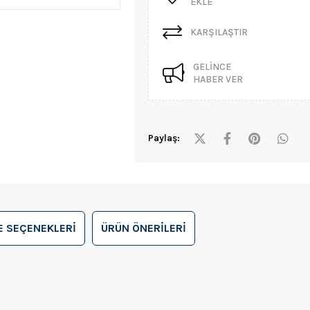
EKLE
KARŞILAŞTIR
GELINCE
HABER VER
Paylaş:
 SEÇENEKLERI
ÜRÜN ÖNERILERI