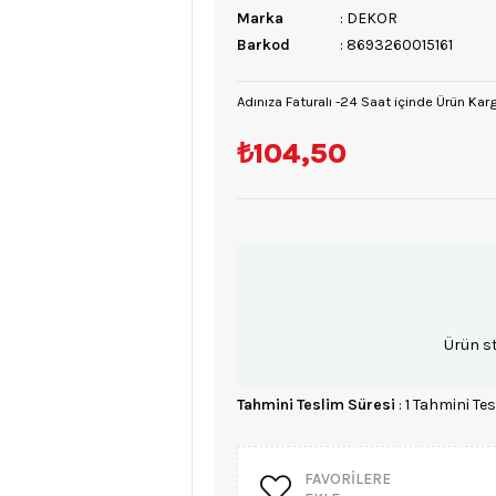
Marka
:
DEKOR
Barkod
:
8693260015161
Adınıza Faturalı -24 Saat içinde Ürün Kar
₺104,50
Ürün s
Tahmini Teslim Süresi
:
1 Tahmini Tes
FAVORILERE