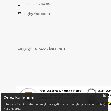
0 332 233 80 80
bilgi@7kat.com.tr
Copyright © 2022 7kat.com.tr
Çerez Kullanımı
İnternet sitemizi daha kullanışlı hale getirmek amacıyla çerezler (cookies)
kullanıyoruz.