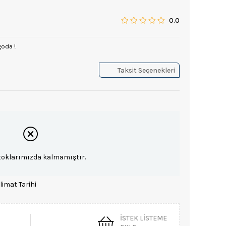
0.0
goda !
Taksit Seçenekleri
toklarımızda kalmamıştır.
limat Tarihi
İSTEK LISTEME