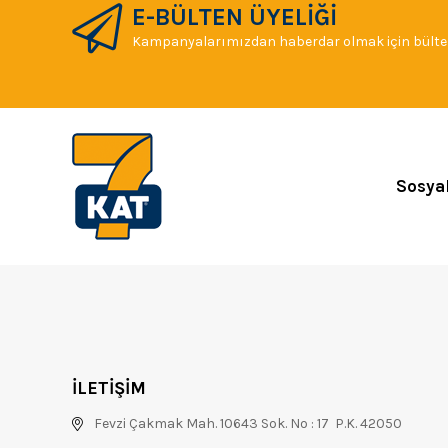
E-BÜLTEN ÜYELİĞİ
Kampanyalarımızdan haberdar olmak için bülten
Sosya
İLETİŞİM
Fevzi Çakmak Mah. 10643 Sok. No : 17 P.K. 42050