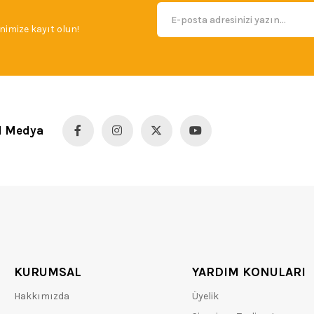
imize kayıt olun!
l Medya
KURUMSAL
YARDIM KONULARI
Hakkımızda
Üyelik