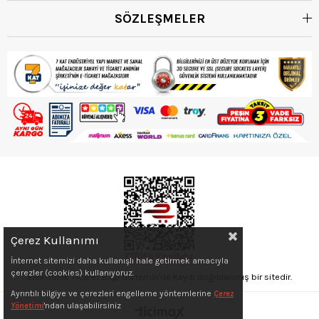
SÖZLEŞMELER
Çerez Kullanımı
İnternet sitemizi daha kullanışlı hale getirmek amacıyla
çerezler (cookies) kullanıyoruz.
Elektronik Ticaret Bilgi Sistemin'de kaydı doğrulanmış bir sitedir.
Ayrıntılı bilgiye ve çerezleri engelleme yöntemlerine
Çerez
Yönetimi
'ndan ulaşabilirsiniz