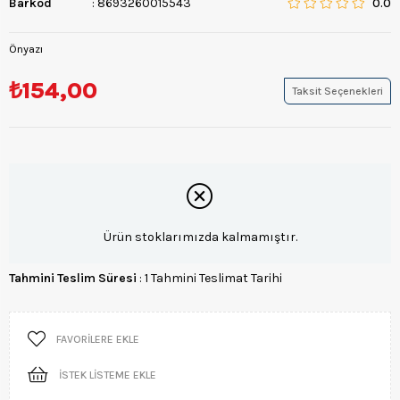
Barkod
:
8693260015543
0.0
Önyazı
₺154,00
Taksit Seçenekleri
Ürün stoklarımızda kalmamıştır.
Tahmini Teslim Süresi
:
1 Tahmini Teslimat Tarihi
FAVORILERE EKLE
İSTEK LISTEME EKLE