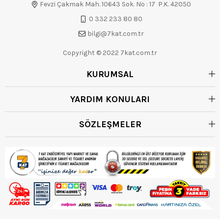
Fevzi Çakmak Mah. 10643 Sok. No : 17 P.K. 42050
0 332 233 80 80
bilgi@7kat.com.tr
Copyright © 2022 7kat.com.tr
KURUMSAL
YARDIM KONULARI
SÖZLEŞMELER