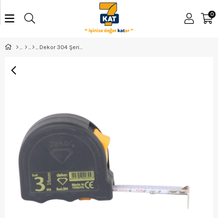
0
Dekor 304 Şerit Metre 3*16Mm Soft Touch