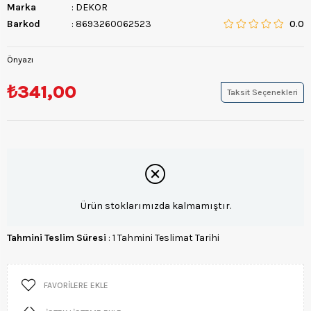
Marka
:
DEKOR
Barkod
:
8693260062523
0.0
Önyazı
₺341,00
Taksit Seçenekleri
Ürün stoklarımızda kalmamıştır.
Tahmini Teslim Süresi
:
1 Tahmini Teslimat Tarihi
FAVORILERE EKLE