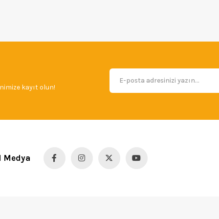
imize kayıt olun!
l Medya