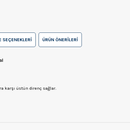
 SEÇENEKLERI
ÜRÜN ÖNERILERI
al
a karşı üstün direnç sağlar.