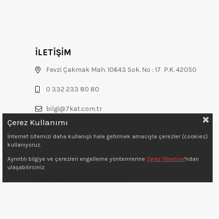
İLETİŞİM
Fevzi Çakmak Mah. 10643 Sok. No : 17 P.K. 42050
0 332 233 80 80
bilgi@7kat.com.tr
Çerez Kullanımı
İnternet sitemizi daha kullanışlı hale getirmek amacıyla çerezler (cookies)
kullanıyoruz.
Ayrıntılı bilgiye ve çerezleri engelleme yöntemlerine
Çerez Yönetimi
'ndan
ulaşabilirsiniz
Copyright © 2022 7kat.com.tr