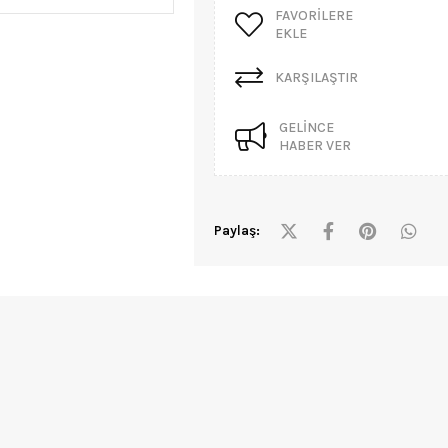
FAVORILERE
EKLE
KARŞILAŞTIR
GELINCE
HABER VER
Paylaş: