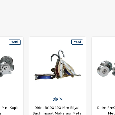
Yeni
Yeni
Ürün
Ürün
DİRİM
0 Mm Kepli
Dirim Bı120 120 Mm Bilyalı
Dirim Rm
a
Saclı İnşaat Makarası Metal
Met