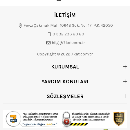
İLETİŞİM
Fevzi Çakmak Mah. 10643 Sok. No : 17 P.K. 42050
0 332 233 80 80
bilgi@7kat.com.tr
Copyright © 2022 7kat.com.tr
KURUMSAL
YARDIM KONULARI
SÖZLEŞMELER