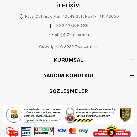
İLETİŞİM
Fevzi Çakmak Mah. 10643 Sok. No : 17 P.K. 42050
0 332 233 80 80
bilgi@7kat.com.tr
Copyright © 2022 7kat.com.tr
KURUMSAL
YARDIM KONULARI
SÖZLEŞMELER