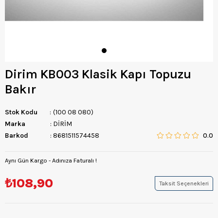
Dirim KB003 Klasik Kapı Topuzu
Bakır
Stok Kodu
(100 08 080)
Marka
:
DİRİM
Barkod
:
8681511574458
0.0
Aynı Gün Kargo - Adınıza Faturalı !
₺108,90
Taksit Seçenekleri