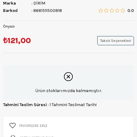
Marka
:
DİRİM
Barkod
:
8681511500818
0.0
Önyazı
₺121,00
Taksit Seçenekleri
Ürün stoklarımızda kalmamıştır.
Tahmini Teslim Süresi
:
1 Tahmini Teslimat Tarihi
FAVORILERE EKLE