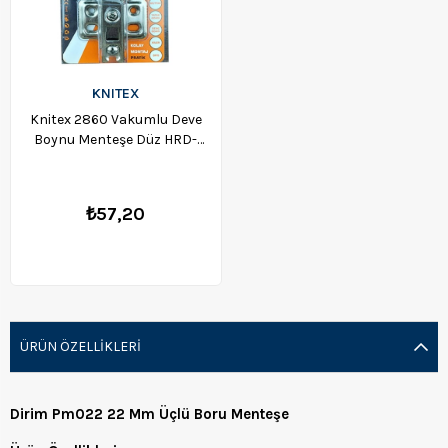
KNITEX
Knitex 2860 Vakumlu Deve
Boynu Menteşe Düz HRD-
009732
₺57,20
ÜRÜN ÖZELLIKLERI
Dirim Pm022 22 Mm Üçlü Boru Menteşe