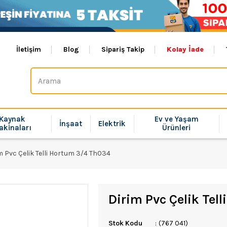
İletişim
Blog
Sipariş Takip
Kolay İade
Kaynak
Ev ve Yaşam
İnşaat
Elektrik
akinaları
Ürünleri
m Pvc Çelik Telli Hortum 3/4 Th034
Dirim Pvc Çelik Tel
Stok Kodu
(767 041)