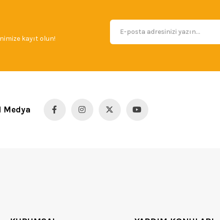
imize kayıt olun!
l Medya