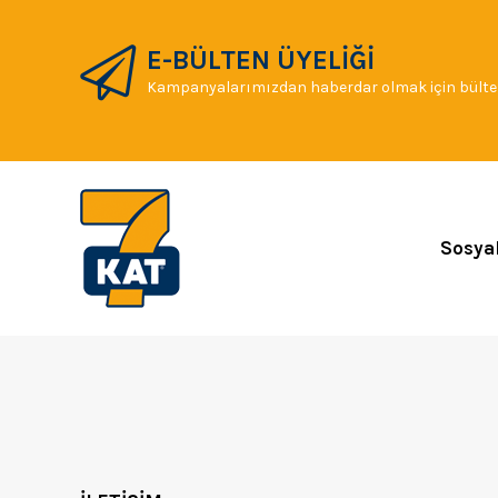
E-BÜLTEN ÜYELİĞİ
Kampanyalarımızdan haberdar olmak için bülten
Sosya