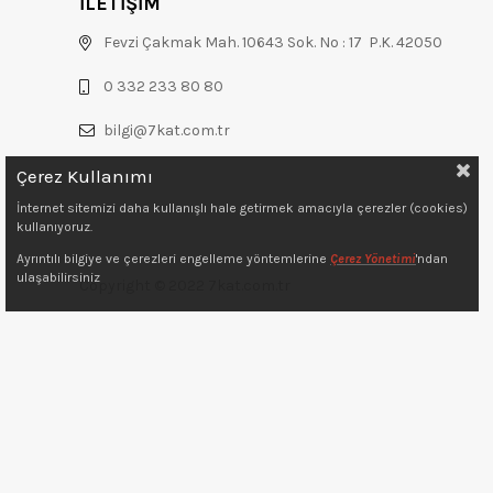
İLETİŞİM
Fevzi Çakmak Mah. 10643 Sok. No : 17 P.K. 42050
0 332 233 80 80
bilgi@7kat.com.tr
Çerez Kullanımı
İnternet sitemizi daha kullanışlı hale getirmek amacıyla çerezler (cookies)
kullanıyoruz.
Ayrıntılı bilgiye ve çerezleri engelleme yöntemlerine
Çerez Yönetimi
'ndan
ulaşabilirsiniz
Copyright © 2022 7kat.com.tr