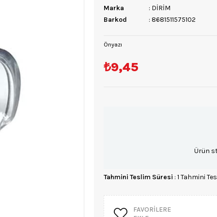
Marka
:
DİRİM
Barkod
:
8681511575102
Önyazı
₺9,45
Ürün s
Tahmini Teslim Süresi
:
1 Tahmini Tes
FAVORILERE