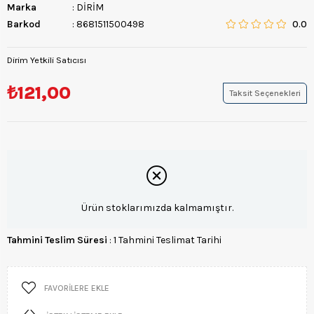
Marka
:
DİRİM
Barkod
:
8681511500498
0.0
Dirim Yetkili Satıcısı
₺121,00
Taksit Seçenekleri
Ürün stoklarımızda kalmamıştır.
Tahmini Teslim Süresi
:
1 Tahmini Teslimat Tarihi
FAVORILERE EKLE