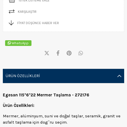
İSTEK LISTEME EKLE
KARŞILAŞTIR
FIYAT DÜŞÜNCE HABER VER
WhatsApp
ÜRÜN ÖZELLIKLERI
Egesan 115*6*22 Mermer Taşlama - 272176
Ürün Özellikleri:
Mermer, alüminyum, suni ve doğal taşlar, seramik, granit ve
asfalt taşlama için dogˆru seçim.