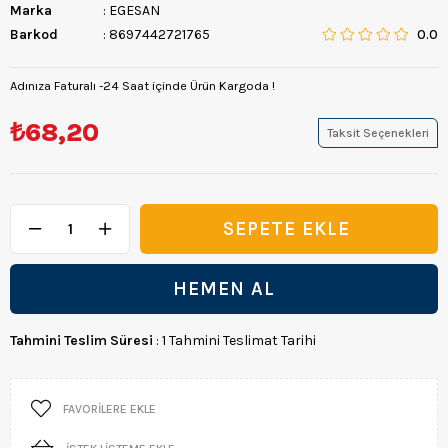
Marka
:
EGESAN
Barkod
:
8697442721765
0.0
Adınıza Faturalı -24 Saat içinde Ürün Kargoda !
₺68,20
Taksit Seçenekleri
Tahmini Teslim Süresi
:
1 Tahmini Teslimat Tarihi
FAVORILERE EKLE