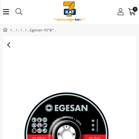
0
Egesan 115*6*22 Mermer Taşlama - 272176