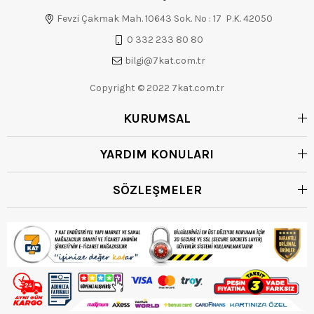
Fevzi Çakmak Mah. 10643 Sok. No : 17 P.K. 42050
0 332 233 80 80
bilgi@7kat.com.tr
Copyright © 2022 7kat.com.tr
KURUMSAL
YARDIM KONULARI
SÖZLEŞMELER