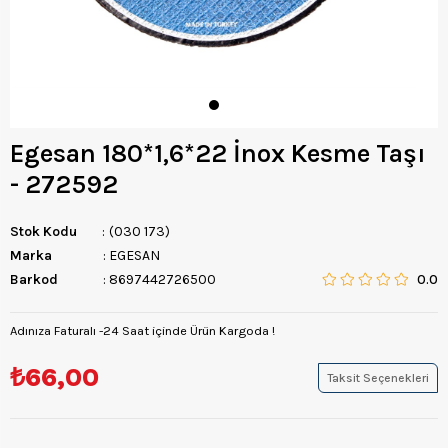
Egesan 180*1,6*22 İnox Kesme Taşı
- 272592
Stok Kodu
(030 173)
Marka
:
EGESAN
Barkod
:
8697442726500
0.0
Adınıza Faturalı -24 Saat içinde Ürün Kargoda !
₺66,00
Taksit Seçenekleri