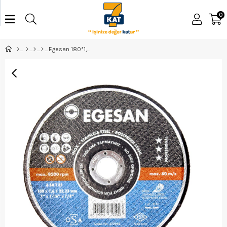
0
Egesan 180*1,6*22 İnox Kesme Taşı - 272592