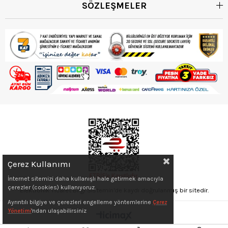
SÖZLEŞMELER
Çerez Kullanımı
İnternet sitemizi daha kullanışlı hale getirmek amacıyla
çerezler (cookies) kullanıyoruz.
Elektronik Ticaret Bilgi Sistemin'de kaydı doğrulanmış bir sitedir.
Ayrıntılı bilgiye ve çerezleri engelleme yöntemlerine
Çerez
Yönetimi
'ndan ulaşabilirsiniz