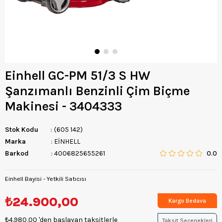
Einhell GC-PM 51/3 S HW
Şanzımanlı Benzinli Çim Biçme
Makinesi - 3404333
Stok Kodu
(605 142)
Marka
:
EİNHELL
Barkod
:
4006825655261
0.0
Einhell Bayisi - Yetkili Satıcısı
₺24.900,00
Kargo Bedava
₺4.980,00
'den başlayan taksitlerle
Taksit Seçenekleri