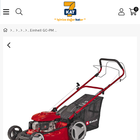
0
Einhell GC-PM 51/3 S HW Şanzımanlı Benzinli Çim Biçme Makinesi - 3404333