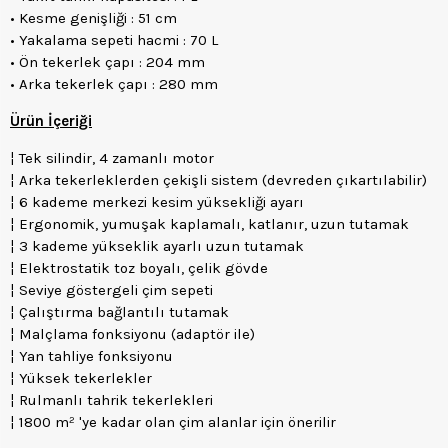
• Kesme genişliği : 51 cm
• Yakalama sepeti hacmi : 70 L
• Ön tekerlek çapı : 204 mm
• Arka tekerlek çapı : 280 mm
Ürün İçeriği
¦ Tek silindir, 4 zamanlı motor
¦ Arka tekerleklerden çekişli sistem (devreden çıkartılabilir)
¦ 6 kademe merkezi kesim yüksekliği ayarı
¦ Ergonomik, yumuşak kaplamalı, katlanır, uzun tutamak
¦ 3 kademe yükseklik ayarlı uzun tutamak
¦ Elektrostatik toz boyalı, çelik gövde
¦ Seviye göstergeli çim sepeti
¦ Çalıştırma bağlantılı tutamak
¦ Malçlama fonksiyonu (adaptör ile)
¦ Yan tahliye fonksiyonu
¦ Yüksek tekerlekler
¦ Rulmanlı tahrik tekerlekleri
¦ 1800 m² 'ye kadar olan çim alanlar için önerilir