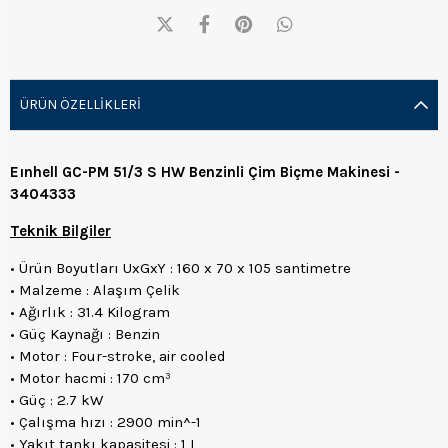
ÜRÜN ÖZELLIKLERI
Eınhell GC-PM 51/3 S HW Benzinli Çim Biçme Makinesi -
3404333
Teknik Bilgiler
• Ürün Boyutları UxGxY : 160 x 70 x 105 santimetre
• Malzeme : Alaşım Çelik
• Ağırlık : 31.4 Kilogram
• Güç Kaynağı : Benzin
• Motor : Four-stroke, air cooled
• Motor hacmi : 170 cm³
• Güç : 2.7 kW
• Çalışma hızı : 2900 min^-1
• Yakıt tankı kapasitesi : 1 L