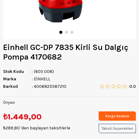
Einhell GC-DP 7835 Kirli Su Dalgıç
Pompa 4170682
Stok Kodu
(605 008)
Marka
:
EİNHELL
Barkod
:
4006825587210
0.0
Önyazı
₺1.449,00
Kargo Bedava
₺289,80
'den başlayan taksitlerle
Taksit Seçenekleri