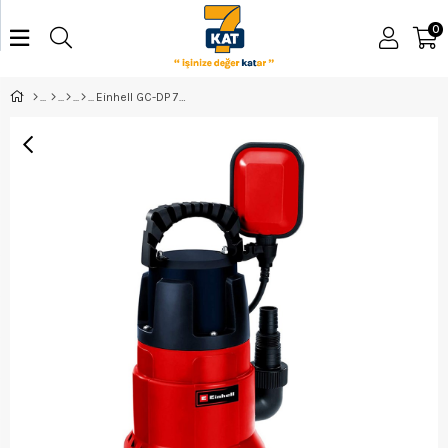
0
Einhell GC-DP 7835 Kirli Su Dalgıç Pompa 4170682