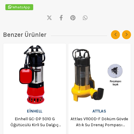
WhatsApp
Benzer Ürünler
EİNHELL
ATTLAS
Einhell GC-DP 5010 G
Attlas V1100D-F Döküm Gövde
Öğütücülü Kirli Su Dalgıç
Atık Su Drenaj Pompası
Pompa 4171421
A0801004