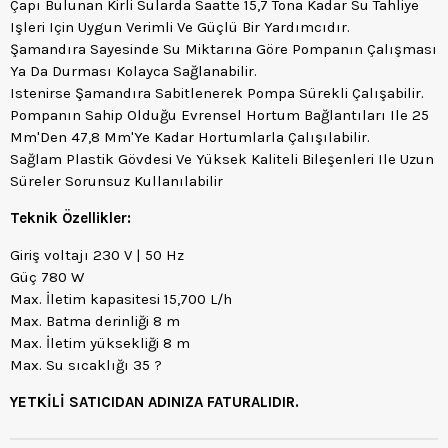
Çapı Bulunan Kirli Sularda Saatte 15,7 Tona Kadar Su Tahliye
Işleri Için Uygun Verimli Ve Güçlü Bir Yardımcıdır.
Şamandıra Sayesinde Su Miktarına Göre Pompanın Çalışması
Ya Da Durması Kolayca Sağlanabilir.
Istenirse Şamandıra Sabitlenerek Pompa Sürekli Çalışabilir.
Pompanın Sahip Olduğu Evrensel Hortum Bağlantıları Ile 25
Mm'Den 47,8 Mm'Ye Kadar Hortumlarla Çalışılabilir.
Sağlam Plastik Gövdesi Ve Yüksek Kaliteli Bileşenleri Ile Uzun
Süreler Sorunsuz Kullanılabilir
Teknik Özellikler:
Giriş voltajı 230 V | 50 Hz
Güç 780 W
Max. İletim kapasitesi 15,700 L/h
Max. Batma derinliği 8 m
Max. İletim yüksekliği 8 m
Max. Su sıcaklığı 35 ?
YETKİLİ SATICIDAN ADINIZA FATURALIDIR.