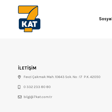
Sosya
İLETİŞİM
Fevzi Çakmak Mah. 10643 Sok. No : 17 P.K. 42050
0 332 233 80 80
bilgi@7kat.com.tr