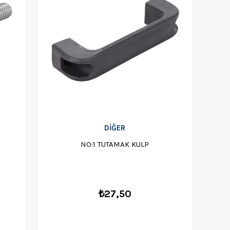
DİĞER
NO:1 TUTAMAK KULP
₺27,50