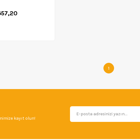
₺57,20
1
imize kayıt olun!