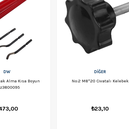
DW
DİĞER
pak Alma Kısa Boyun
No:2 M8*20 Civatalı Kelebek
z3800095
473,00
₺23,10