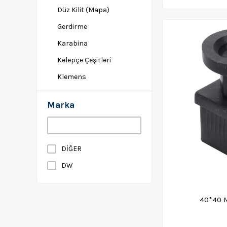
Düz Kilit (Mapa)
Gerdirme
Karabina
Kelepçe Çeşitleri
Klemens
Vida - Civata
Marka
Perçin Çeşitleri
DİĞER
DW
40*40 M