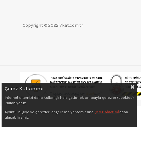
Copyright © 2022 7kat.com.tr
Çerez Kullanımı
İnternet sitemizi daha kullanışlı hale getirmek amacıyla çerezler (cookies)
kullanıyoruz.
Ayrıntılı bilgiye ve çerezleri engelleme yöntemlerine
Çerez Yönetimi
'ndan
ulaşabilirsiniz