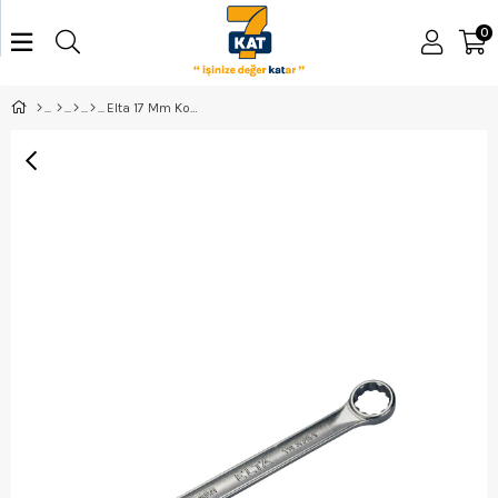
0
Elta 17 Mm Kombine Anahtar - 0350020017