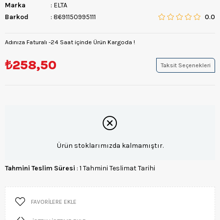
Marka
:
ELTA
Barkod
:
8691150995111
0.0
Adınıza Faturalı -24 Saat içinde Ürün Kargoda !
₺258,50
Taksit Seçenekleri
Ürün stoklarımızda kalmamıştır.
Tahmini Teslim Süresi
:
1 Tahmini Teslimat Tarihi
FAVORILERE EKLE