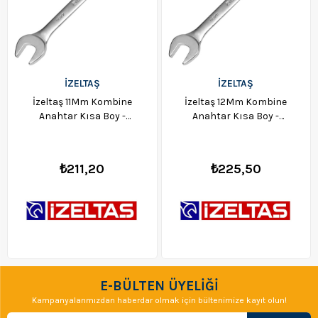
İZELTAŞ
İZELTAŞ
İzeltaş 11Mm Kombine
İzeltaş 12Mm Kombine
Anahtar Kısa Boy -
Anahtar Kısa Boy -
0320020011
0320020012
₺211,20
₺225,50
E-BÜLTEN ÜYELİĞİ
Kampanyalarımızdan haberdar olmak için bültenimize kayıt olun!