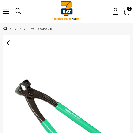
0
Elta Betoncu Kerpeten 225 - 3832150225