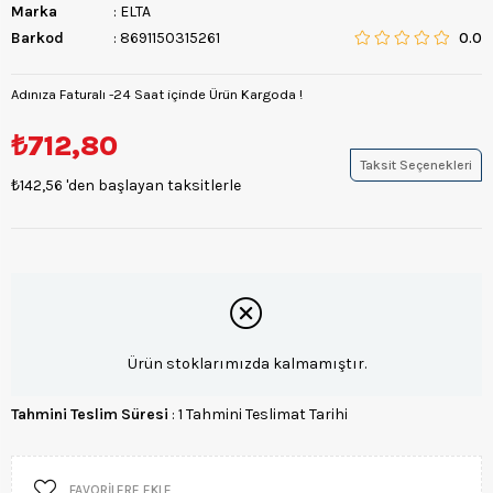
Marka
:
ELTA
Barkod
:
8691150315261
0.0
Adınıza Faturalı -24 Saat içinde Ürün Kargoda !
₺712,80
Taksit Seçenekleri
₺142,56
'den başlayan taksitlerle
Ürün stoklarımızda kalmamıştır.
Tahmini Teslim Süresi
:
1 Tahmini Teslimat Tarihi
FAVORILERE EKLE