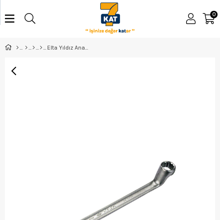
0
Elta Yıldız Anahtar 25*28 - 0450032528