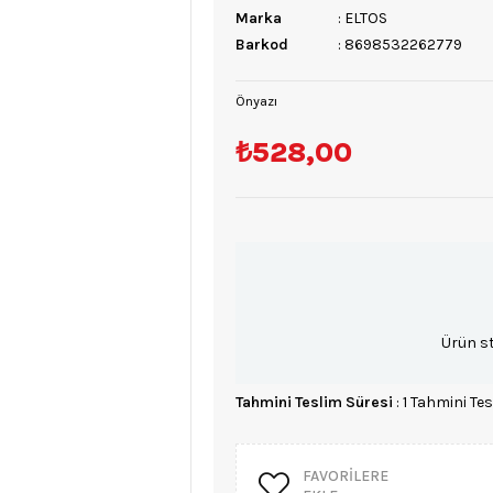
Marka
:
ELTOS
Barkod
:
8698532262779
Önyazı
₺528,00
Ürün s
Tahmini Teslim Süresi
:
1 Tahmini Tes
FAVORILERE