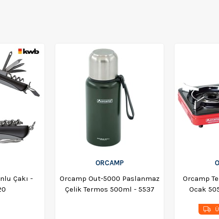
ORCAMP
nlu Çakı -
Orcamp Out-5000 Paslanmaz
Orcamp Tek
20
Çelik Termos 500ml - 5537
Ocak 50
Emniyetli Köşeli Kırmızı 
Ü