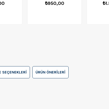
00
₺950,00
₺1
 SEÇENEKLERI
ÜRÜN ÖNERILERI