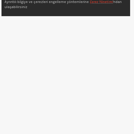
Ayrıntılı bilgiye ve çerezleri engelleme yöntemlerine
Çerez Yönetimi
'ndan
ulaşabilirsiniz