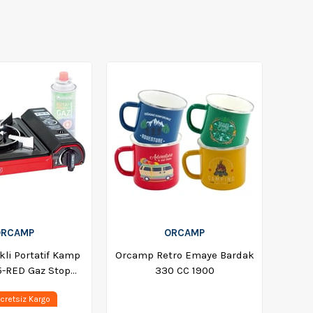
ORCAMP
ORCAMP
li Portatif Kamp
Orcamp Retro Emaye Bardak
5-RED Gaz Stop
330 CC 1900
-
cretsiz Kargo
6763