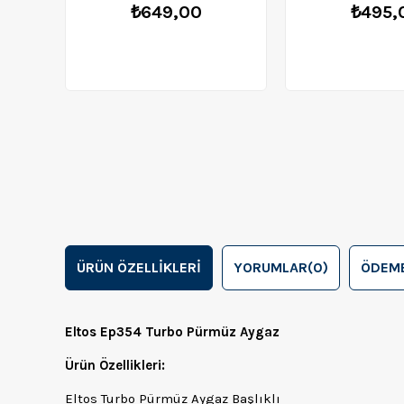
₺649,00
₺495,
ÜRÜN ÖZELLIKLERI
YORUMLAR
(0)
ÖDEME
Eltos Ep354 Turbo Pürmüz Aygaz
Ürün Özellikleri:
Eltos Turbo Pürmüz Aygaz Başlıklı