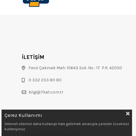
İLETİŞİM
Fevzi Çakmak Mah. 10643 Sok. No : 17 P.K. 42050
0 332 233 80 80
bilgi@7kat.com.tr
Çerez Kullanımı
İnternet sitemizi daha kullanışlı hale getirmek amacıyla çerezler (cookies)
kullanıyoruz.
Copyright © 2022 7kat.com.tr