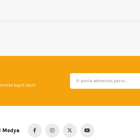
imize kayıt olun!
l Medya