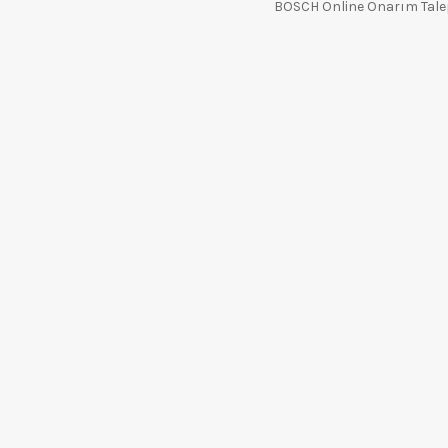
BOSCH Online Onarım Tal
Elektronik Ticaret Bilgi Sistemin'de kaydı doğrulanmış bir sitedir.