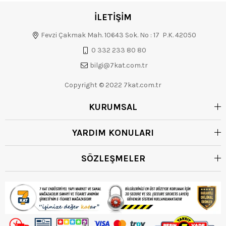
İLETİŞİM
Fevzi Çakmak Mah. 10643 Sok. No : 17 P.K. 42050
0 332 233 80 80
bilgi@7kat.com.tr
Copyright © 2022 7kat.com.tr
KURUMSAL
YARDIM KONULARI
SÖZLEŞMELER